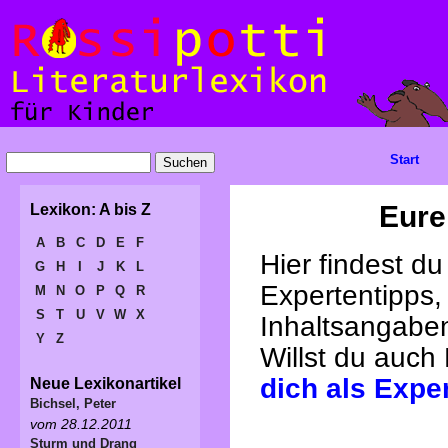
Start
Eure
Lexikon: A bis Z
A
B
C
D
E
F
Hier findest d
G
H
I
J
K
L
Expertentipps,
M
N
O
P
Q
R
S
T
U
V
W
X
Inhaltsangabe
Y
Z
Willst du auch
dich als Expe
Neue Lexikonartikel
Bichsel, Peter
vom 28.12.2011
Sturm und Drang