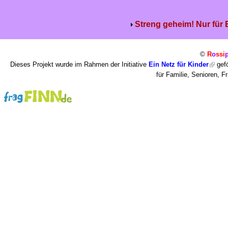
Streng geheim! Nur für
©
R
o
ssi
Dieses Projekt wurde im Rahmen der Initiative
Ein Netz für Kinder
gefö
für Familie, Senioren, 