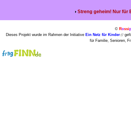
Streng geheim! Nur für
©
R
o
ssi
Dieses Projekt wurde im Rahmen der Initiative
Ein Netz für Kinder
gefö
für Familie, Senioren, 