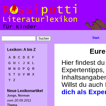
Start
Eure
Lexikon: A bis Z
A
B
C
D
E
F
Hier findest d
G
H
I
J
K
L
Expertentipps,
M
N
O
P
Q
R
S
T
U
V
W
X
Inhaltsangabe
Y
Z
Willst du auch
dich als Expe
Neue Lexikonartikel
Junge, Norman
vom 20.09.2011
Thema