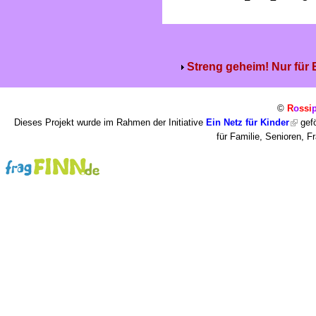
Streng geheim! Nur für
©
R
o
ssi
Dieses Projekt wurde im Rahmen der Initiative
Ein Netz für Kinder
gefö
für Familie, Senioren, 