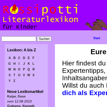
Start
Eure
Lexikon: A bis Z
A
B
C
D
E
F
Hier findest d
G
H
I
J
K
L
Expertentipps,
M
N
O
P
Q
R
S
T
U
V
W
X
Inhaltsangabe
Y
Z
Willst du auch
dich als Expe
Neue Lexikonartikel
Kuijer, Guus
vom 12.08.2010
Grahame, Kenneth