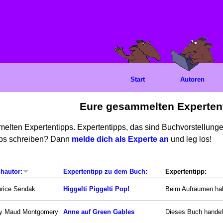
Start
Autoren
Eure gesammelten Experten
mmelten Expertentipps. Expertentipps, das sind Buchvorstellun
ipps schreiben? Dann
melde dich als Experte an
und leg los!
hautor:
Expertentipp zu dem Buch:
Expertentipp:
rice Sendak
Higgelti Piggelti Pop!
Beim Aufräumen hab
y Maud Montgomery
Anne auf Green Gables
Dieses Buch handel