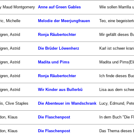
y Maud Montgomery
Anne auf Green Gables
Wie sollen Marrilla
ic, Michelle
Melodie der Meerjungfrauen
Teo, eine begeistert
gren, Astrid
Ronja Räubertochter
Mir gefällt dieses B
gren, Astrid
Die Brüder Löwenherz
Karl ist schwer kra
gren, Astrid
Madita und Pims
Madita und Pims(El
gren, Astrid
Ronja Räubertochter
Ich finde dieses Buc
gren, Astrid
Wir Kinder aus Bullerbü
Lisa aus dem schwed
is, Clive Staples
Die Abenteuer im Wandschrank
Lucy, Edmund, Pete
don, Klaus
Die Flaschenpost
In dem Buch "Die F
don, Klaus
Die Flaschenpost
Das Thema dieses Bu