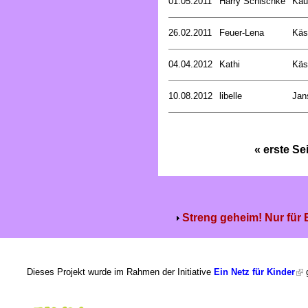
01.05.2011
Harry Schischke
Kau
26.02.2011
Feuer-Lena
Käs
04.04.2012
Kathi
Käs
10.08.2012
libelle
Jan
« erste Se
Streng geheim! Nur für
Dieses Projekt wurde im Rahmen der Initiative
Ein Netz für Kinder
g