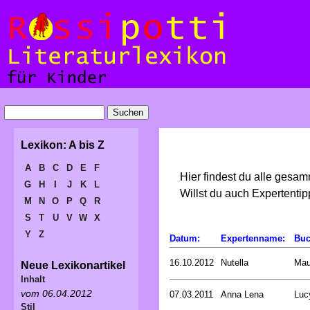
Lexikon: A bis Z
A
B
C
D
E
F
Hier findest du alle gesa
G
H
I
J
K
L
Willst du auch Expertent
M
N
O
P
Q
R
S
T
U
V
W
X
Y
Z
Datum:
Expertenname:
Buc
16.10.2012
Nutella
Mau
Neue Lexikonartikel
Inhalt
vom 06.04.2012
07.03.2011
Anna Lena
Luc
Stil