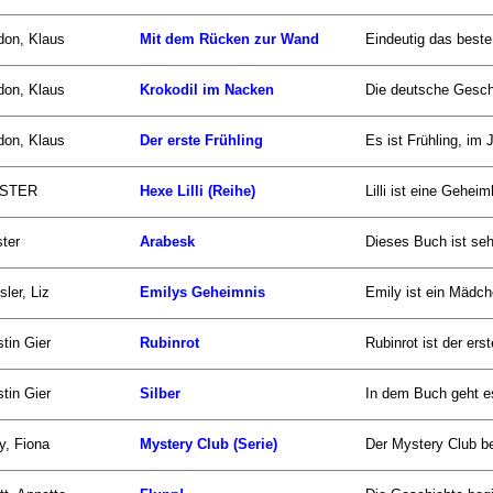
don, Klaus
Mit dem Rücken zur Wand
Eindeutig das beste 
don, Klaus
Krokodil im Nacken
Die deutsche Geschic
don, Klaus
Der erste Frühling
Es ist Frühling, im
ISTER
Hexe Lilli (Reihe)
Lilli ist eine Gehe
ster
Arabesk
Dieses Buch ist sehr
ler, Liz
Emilys Geheimnis
Emily ist ein Mädche
tin Gier
Rubinrot
Rubinrot ist der ers
tin Gier
Silber
In dem Buch geht e
y, Fiona
Mystery Club (Serie)
Der Mystery Club bes