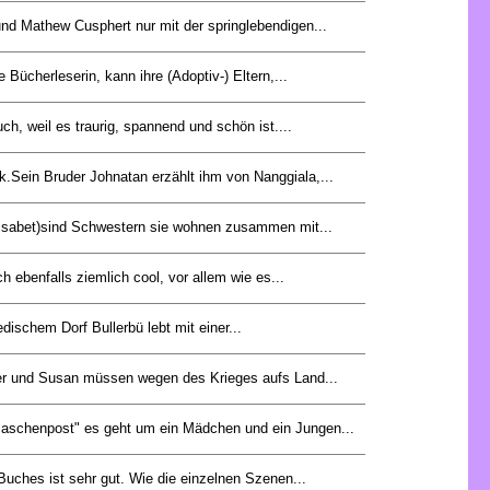
 und Mathew Cusphert nur mit der springlebendigen...
e Bücherleserin, kann ihre (Adoptiv-) Eltern,...
uch, weil es traurig, spannend und schön ist....
nk.Sein Bruder Johnatan erzählt ihm von Nanggiala,...
isabet)sind Schwestern sie wohnen zusammen mit...
h ebenfalls ziemlich cool, vor allem wie es...
ischem Dorf Bullerbü lebt mit einer...
r und Susan müssen wegen des Krieges aufs Land...
laschenpost" es geht um ein Mädchen und ein Jungen...
ches ist sehr gut. Wie die einzelnen Szenen...