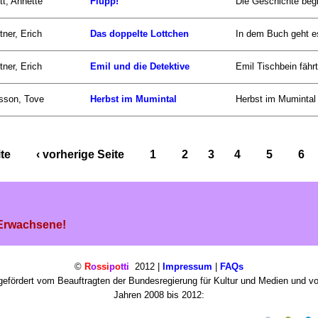
tt, Annette
Flupp!
Die Geschichte begin
tner, Erich
Das doppelte Lottchen
In dem Buch geht es
tner, Erich
Emil und die Detektive
Emil Tischbein fährt
sson, Tove
Herbst im Mumintal
Herbst im Mumintal 
ite
‹ vorherige Seite
1
2
3
4
5
6
 Erwachsene!
©
R
o
ssi
p
o
tti
2012 |
Impressum
|
FAQs
efördert vom Beauftragten der Bundesregierung für Kultur und Medien und v
Jahren 2008 bis 2012: