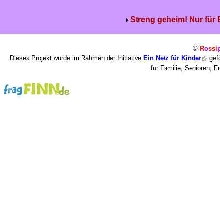
Streng geheim! Nur für
©
R
o
ssi
Dieses Projekt wurde im Rahmen der Initiative
Ein Netz für Kinder
gefö
für Familie, Senioren, 