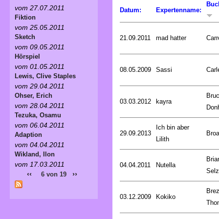
Buc
vom 27.07.2011
Datum:
Expertenname:
Fiktion
vom 25.05.2011
Sketch
21.09.2011
mad hatter
Carr
vom 09.05.2011
Hörspiel
vom 01.05.2011
08.05.2009
Sassi
Carl
Lewis, Clive Staples
vom 29.04.2011
Bru
Ohser, Erich
03.03.2012
kayra
vom 28.04.2011
Don
Tezuka, Osamu
vom 06.04.2011
Ich bin aber
29.09.2013
Broa
Adaption
Lilith
vom 04.04.2011
Wikland, Ilon
Bria
vom 17.03.2011
04.04.2011
Nutella
Selz
‹‹
››
6 von 19
Brez
03.12.2009
Kokiko
Tho