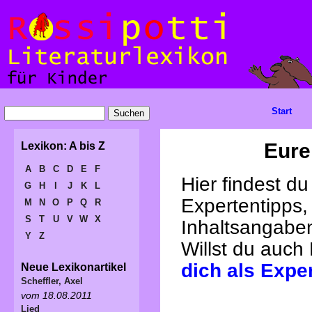
Start
Eure
Lexikon: A bis Z
A
B
C
D
E
F
Hier findest d
G
H
I
J
K
L
Expertentipps,
M
N
O
P
Q
R
S
T
U
V
W
X
Inhaltsangabe
Y
Z
Willst du auch
dich als Expe
Neue Lexikonartikel
Scheffler, Axel
vom 18.08.2011
Lied