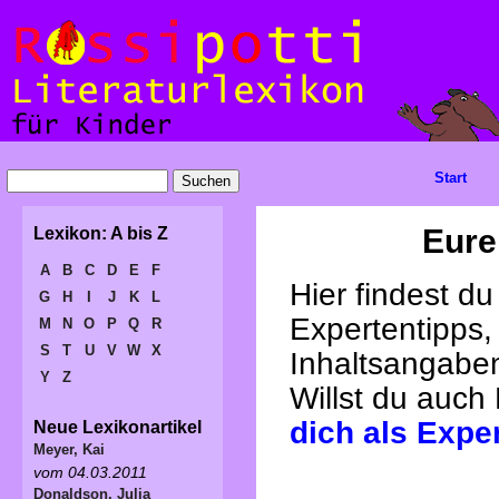
Start
Eure
Lexikon: A bis Z
A
B
C
D
E
F
Hier findest d
G
H
I
J
K
L
Expertentipps,
M
N
O
P
Q
R
S
T
U
V
W
X
Inhaltsangabe
Y
Z
Willst du auch
dich als Expe
Neue Lexikonartikel
Meyer, Kai
vom 04.03.2011
Donaldson, Julia