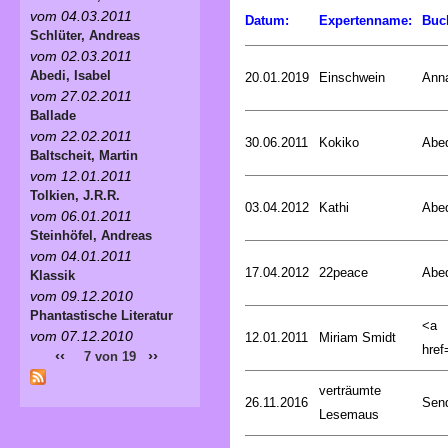
vom 04.03.2011
Datum:
Expertenname:
Buc
Schlüter, Andreas
vom 02.03.2011
Abedi, Isabel
20.01.2019
Einschwein
Ann
vom 27.02.2011
Ballade
vom 22.02.2011
30.06.2011
Kokiko
Abed
Baltscheit, Martin
vom 12.01.2011
Tolkien, J.R.R.
03.04.2012
Kathi
Abed
vom 06.01.2011
Steinhöfel, Andreas
vom 04.01.2011
17.04.2012
22peace
Abed
Klassik
vom 09.12.2010
Phantastische Literatur
<a
vom 07.12.2010
12.01.2011
Miriam Smidt
href=
‹‹
››
7 von 19
verträumte
26.11.2016
Sen
Lesemaus