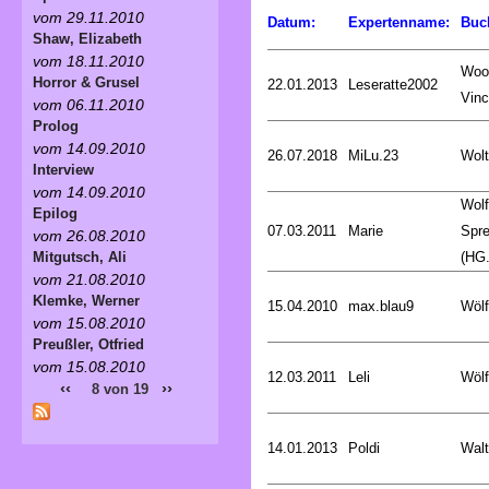
vom 29.11.2010
Datum:
Expertenname:
Buc
Shaw, Elizabeth
vom 18.11.2010
Woo
Horror & Grusel
22.01.2013
Leseratte2002
Vinc
vom 06.11.2010
Prolog
vom 14.09.2010
26.07.2018
MiLu.23
Wolt
Interview
vom 14.09.2010
Wol
Epilog
07.03.2011
Marie
Spr
vom 26.08.2010
(HG.
Mitgutsch, Ali
vom 21.08.2010
Klemke, Werner
15.04.2010
max.blau9
Wölf
vom 15.08.2010
Preußler, Otfried
vom 15.08.2010
12.03.2011
Leli
Wölf
‹‹
››
8 von 19
14.01.2013
Poldi
Walt