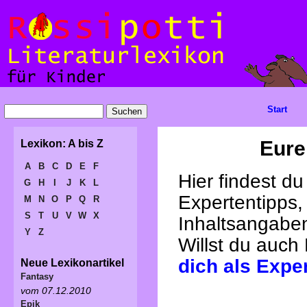
Start
Eure
Lexikon: A bis Z
A
B
C
D
E
F
Hier findest d
G
H
I
J
K
L
Expertentipps,
M
N
O
P
Q
R
S
T
U
V
W
X
Inhaltsangabe
Y
Z
Willst du auch
dich als Expe
Neue Lexikonartikel
Fantasy
vom 07.12.2010
Epik