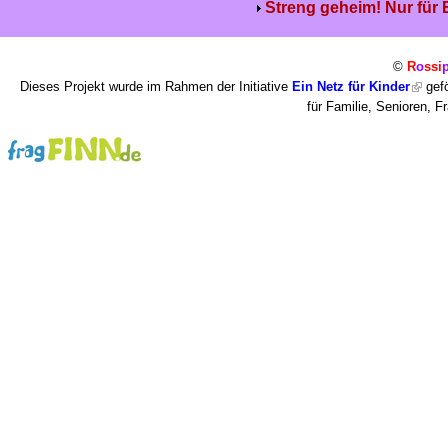
Streng geheim! Nur für
©
R
o
ssi
Dieses Projekt wurde im Rahmen der Initiative
Ein Netz für Kinder
gefö
für Familie, Senioren, 