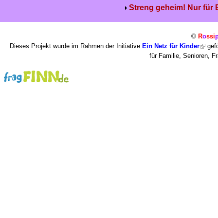
Streng geheim! Nur für
©
R
o
ssi
Dieses Projekt wurde im Rahmen der Initiative
Ein Netz für Kinder
gefö
für Familie, Senioren, 