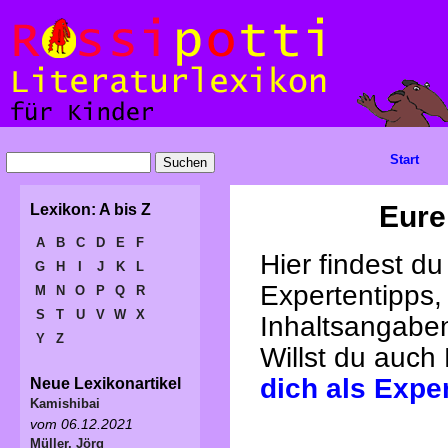
Start
Eure
Lexikon: A bis Z
A
B
C
D
E
F
Hier findest d
G
H
I
J
K
L
Expertentipps,
M
N
O
P
Q
R
S
T
U
V
W
X
Inhaltsangabe
Y
Z
Willst du auch
dich als Expe
Neue Lexikonartikel
Kamishibai
vom 06.12.2021
Müller, Jörg