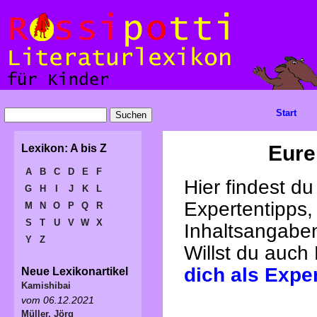
Start
Eure
Lexikon: A bis Z
A
B
C
D
E
F
Hier findest d
G
H
I
J
K
L
Expertentipps,
M
N
O
P
Q
R
S
T
U
V
W
X
Inhaltsangabe
Y
Z
Willst du auch
dich als Expe
Neue Lexikonartikel
Kamishibai
vom 06.12.2021
Müller, Jörg