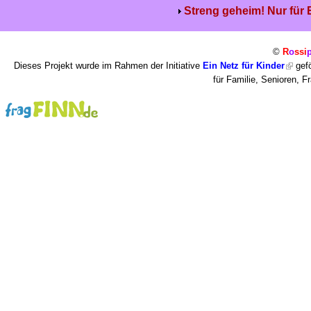
Streng geheim! Nur für
©
R
o
ssi
Dieses Projekt wurde im Rahmen der Initiative
Ein Netz für Kinder
gefö
für Familie, Senioren, 