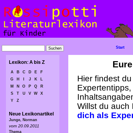
Start
Eure
Lexikon: A bis Z
A
B
C
D
E
F
Hier findest d
G
H
I
J
K
L
Expertentipps,
M
N
O
P
Q
R
S
T
U
V
W
X
Inhaltsangabe
Y
Z
Willst du auch
dich als Expe
Neue Lexikonartikel
Junge, Norman
vom 20.09.2011
Thema