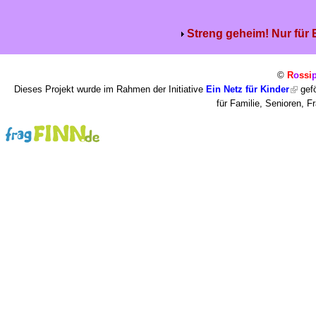
Streng geheim! Nur für
©
R
o
ssi
Dieses Projekt wurde im Rahmen der Initiative
Ein Netz für Kinder
gefö
für Familie, Senioren, 