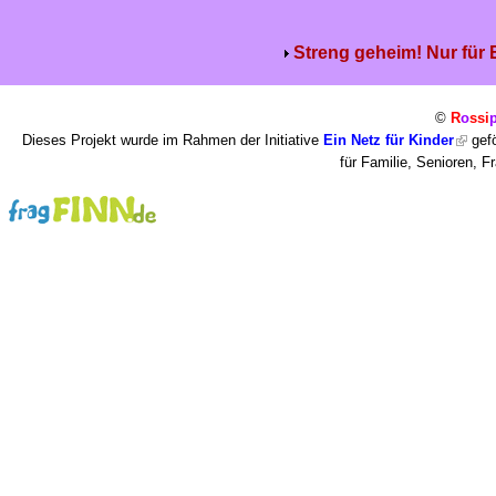
Streng geheim! Nur für
©
R
o
ssi
Dieses Projekt wurde im Rahmen der Initiative
Ein Netz für Kinder
gefö
für Familie, Senioren, 