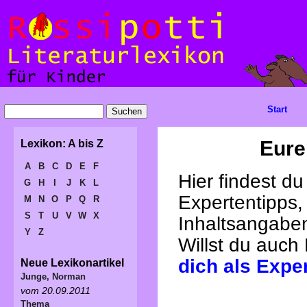
Start
Eure
Lexikon: A bis Z
A
B
C
D
E
F
Hier findest d
G
H
I
J
K
L
Expertentipps,
M
N
O
P
Q
R
S
T
U
V
W
X
Inhaltsangabe
Y
Z
Willst du auch
dich als Expe
Neue Lexikonartikel
Junge, Norman
vom 20.09.2011
Thema