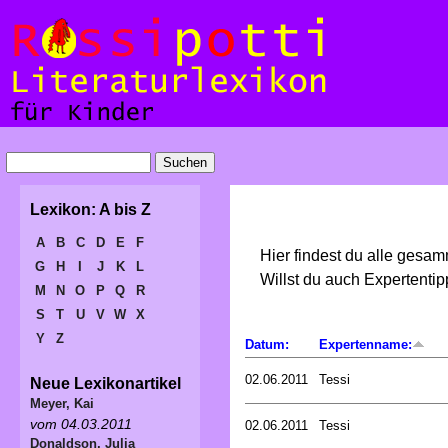
Lexikon: A bis Z
A
B
C
D
E
F
Hier findest du alle gesa
G
H
I
J
K
L
Willst du auch Expertent
M
N
O
P
Q
R
S
T
U
V
W
X
Y
Z
Datum:
Expertenname:
02.06.2011
Tessi
Neue Lexikonartikel
Meyer, Kai
vom 04.03.2011
02.06.2011
Tessi
Donaldson, Julia