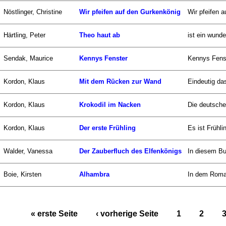
Nöstlinger, Christine
Wir pfeifen auf den Gurkenkönig
Wir pfeifen a
Härtling, Peter
Theo haut ab
ist ein wund
Sendak, Maurice
Kennys Fenster
Kennys Fenst
Kordon, Klaus
Mit dem Rücken zur Wand
Eindeutig das
Kordon, Klaus
Krokodil im Nacken
Die deutsche 
Kordon, Klaus
Der erste Frühling
Es ist Frühli
Walder, Vanessa
Der Zauberfluch des Elfenkönigs
In diesem Bu
Boie, Kirsten
Alhambra
In dem Roman
« erste Seite
‹ vorherige Seite
1
2