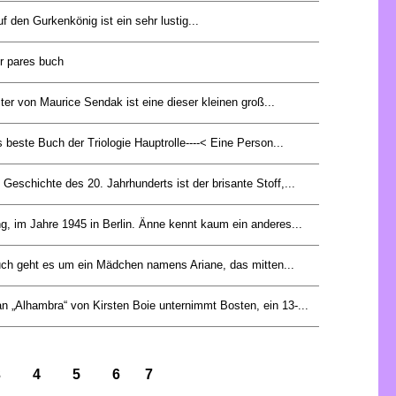
uf den Gurkenkönig ist ein sehr lustig...
er pares buch
er von Maurice Sendak ist eine dieser kleinen groß...
 beste Buch der Triologie Hauptrolle----< Eine Person...
Geschichte des 20. Jahrhunderts ist der brisante Stoff,...
ng, im Jahre 1945 in Berlin. Änne kennt kaum ein anderes...
ch geht es um ein Mädchen namens Ariane, das mitten...
 „Alhambra“ von Kirsten Boie unternimmt Bosten, ein 13-...
3
4
5
6
7