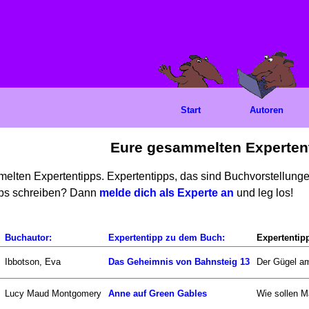
Start
Autoren
Eure gesammelten Experten
mmelten Expertentipps. Expertentipps, das sind Buchvorstellun
ipps schreiben? Dann
melde dich als Experte an
und leg los!
Buchautor:
Expertentipp zu dem Buch:
Expertentip
Ibbotson, Eva
Das Geheimnis von Bahnsteig 13
Der Gügel am
Lucy Maud Montgomery
Anne auf Green Gables
Wie sollen Ma