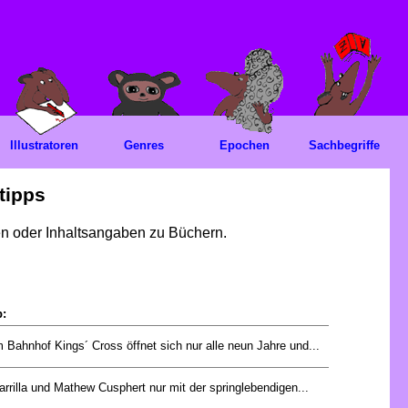
Illustratoren
Genres
Epochen
Sachbegriffe
tipps
gen oder Inhaltsangaben zu Büchern.
p:
 Bahnhof Kings´ Cross öffnet sich nur alle neun Jahre und...
rrilla und Mathew Cusphert nur mit der springlebendigen...