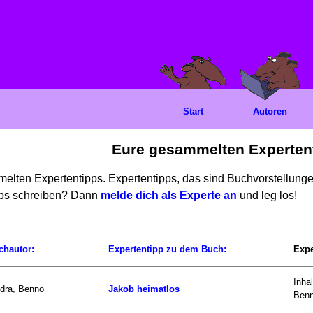
Start
Autoren
Eure gesammelten Experten
mmelten Expertentipps. Expertentipps, das sind Buchvorstellun
ipps schreiben? Dann
melde dich als Experte an
und leg los!
chautor:
Expertentipp zu dem Buch:
Expe
Inha
dra, Benno
Jakob heimatlos
Benn