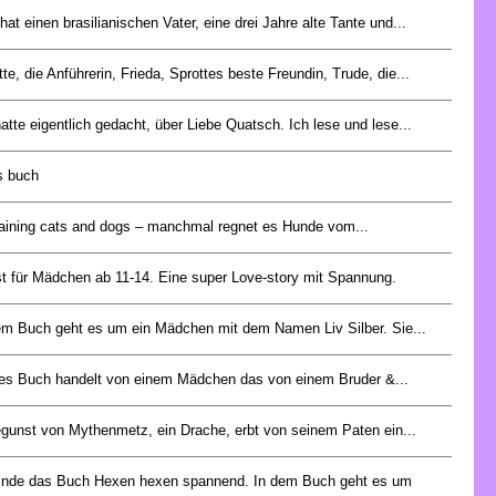
hat einen brasilianischen Vater, eine drei Jahre alte Tante und...
tte, die Anführerin, Frieda, Sprottes beste Freundin, Trude, die...
hatte eigentlich gedacht, über Liebe Quatsch. Ich lese und lese...
es buch
 raining cats and dogs – manchmal regnet es Hunde vom...
st für Mädchen ab 11-14. Eine super Love-story mit Spannung.
em Buch geht es um ein Mädchen mit dem Namen Liv Silber. Sie...
es Buch handelt von einem Mädchen das von einem Bruder &...
egunst von Mythenmetz, ein Drache, erbt von seinem Paten ein...
finde das Buch Hexen hexen spannend. In dem Buch geht es um