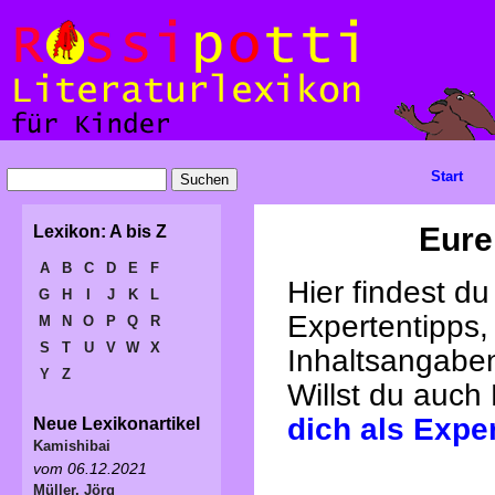
Start
Eure
Lexikon: A bis Z
A
B
C
D
E
F
Hier findest d
G
H
I
J
K
L
Expertentipps,
M
N
O
P
Q
R
S
T
U
V
W
X
Inhaltsangabe
Y
Z
Willst du auch
dich als Expe
Neue Lexikonartikel
Kamishibai
vom 06.12.2021
Müller, Jörg