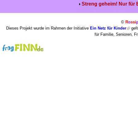
Streng geheim! Nur für
©
R
o
ssi
Dieses Projekt wurde im Rahmen der Initiative
Ein Netz für Kinder
gefö
für Familie, Senioren, 