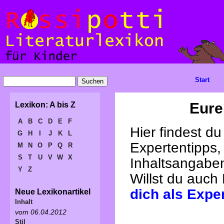
Start
Eure
Lexikon: A bis Z
A
B
C
D
E
F
Hier findest d
G
H
I
J
K
L
Expertentipps,
M
N
O
P
Q
R
S
T
U
V
W
X
Inhaltsangabe
Y
Z
Willst du auch
dich als Expe
Neue Lexikonartikel
Inhalt
vom 06.04.2012
Stil