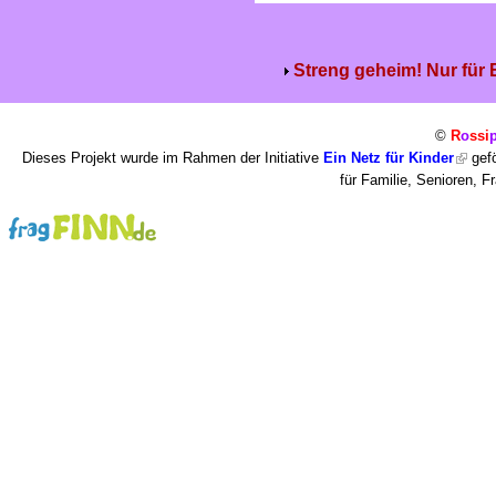
Streng geheim! Nur für
©
R
o
ssi
Dieses Projekt wurde im Rahmen der Initiative
Ein Netz für Kinder
gefö
für Familie, Senioren, 