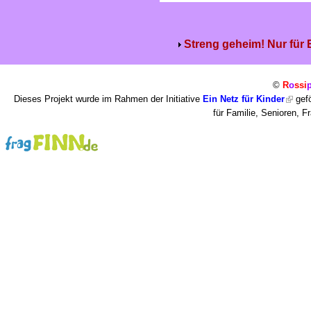
Streng geheim! Nur für
©
R
o
ssi
Dieses Projekt wurde im Rahmen der Initiative
Ein Netz für Kinder
gefö
für Familie, Senioren, 