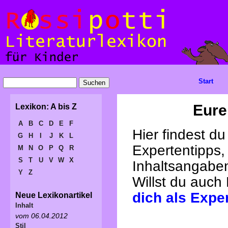
Start
Eure
Lexikon: A bis Z
A
B
C
D
E
F
Hier findest d
G
H
I
J
K
L
Expertentipps,
M
N
O
P
Q
R
S
T
U
V
W
X
Inhaltsangabe
Y
Z
Willst du auch
dich als Expe
Neue Lexikonartikel
Inhalt
vom 06.04.2012
Stil