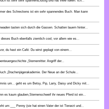
uch ist sehr sehr spannend,lustig und hat viele Ideen. Ich...
mer des Schreckens ist ein sehr spannendes Buch. Man kann
waden tasten sich durch die Gassen. Schatten lauern hinter...
e dieses Buch ebenfalls ziemlich cool, vor allem wie es...
r vor, du hast ein Café. Du wirst geplagt von einem...
enteuergeschichte „Sternenritter. Angriff der...
uch „Drachenjägerakademie. Der Neue an der Schule...
mnis um... geht es um Betsy, Pip, Larry, Daisy und Dicky mit...
nn es kaum glauben,Sternenschweif ihr neues Pferd ist ein...
ht um:___ Penny (sie hat einen Vater der ist Tierarzt und...