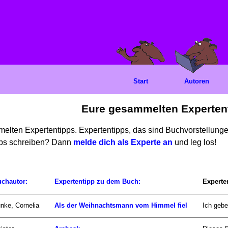
Start
Autoren
Eure gesammelten Experten
mmelten Expertentipps. Expertentipps, das sind Buchvorstellun
ipps schreiben? Dann
melde dich als Experte an
und leg los!
chautor:
Expertentipp zu dem Buch:
Experte
nke, Cornelia
Als der Weihnachtsmann vom Himmel fiel
Ich gebe