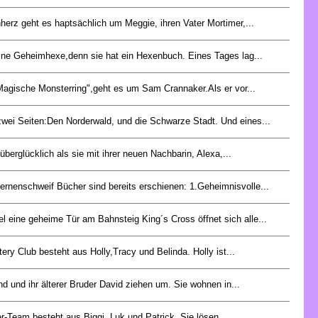
nherz geht es haptsächlich um Meggie, ihren Vater Mortimer,...
t eine Geheimhexe,denn sie hat ein Hexenbuch. Eines Tages lag...
Magische Monsterring",geht es um Sam Crannaker.Als er vor...
zwei Seiten:Den Norderwald, und die Schwarze Stadt. Und eines...
 überglücklich als sie mit ihrer neuen Nachbarin, Alexa,...
ernenschweif Bücher sind bereits erschienen: 1.Geheimnisvolle...
l eine geheime Tür am Bahnsteig King´s Cross öffnet sich alle...
ery Club besteht aus Holly,Tracy und Belinda. Holly ist...
nd und ihr älterer Bruder David ziehen um. Sie wohnen in...
r-Team besteht aus Biggi, Luk und Patrick. Sie lösen...