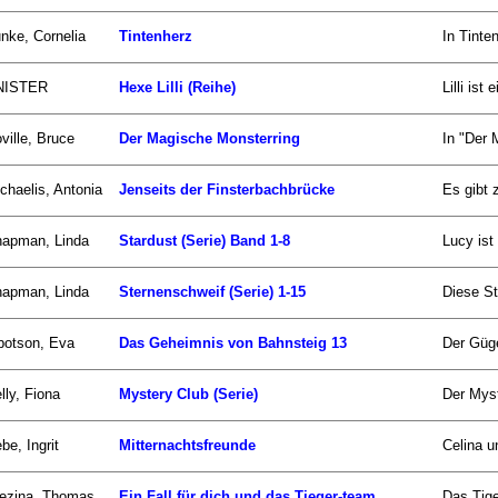
nke, Cornelia
Tintenherz
In Tinte
NISTER
Hexe Lilli (Reihe)
Lilli is
ville, Bruce
Der Magische Monsterring
In "Der 
chaelis, Antonia
Jenseits der Finsterbachbrücke
Es gibt 
apman, Linda
Stardust (Serie) Band 1-8
Lucy ist
apman, Linda
Sternenschweif (Serie) 1-15
Diese St
botson, Eva
Das Geheimnis von Bahnsteig 13
Der Güge
lly, Fiona
Mystery Club (Serie)
Der Myst
be, Ingrit
Mitternachtsfreunde
Celina u
ezina, Thomas
Ein Fall für dich und das Tieger-team
Das Tige