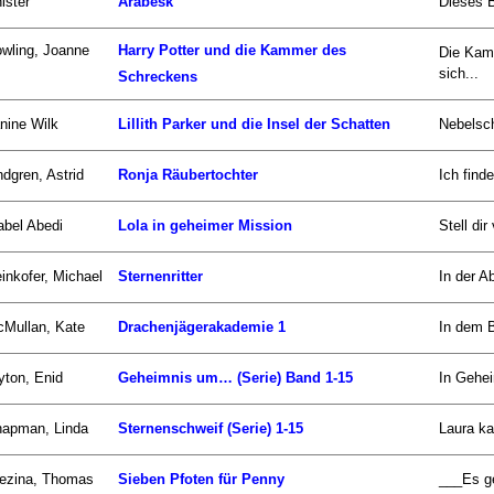
ister
Arabesk
Dieses B
wling, Joanne
Harry Potter und die Kammer des
Die Kam
sich...
Schreckens
nine Wilk
Lillith Parker und die Insel der Schatten
Nebelsch
ndgren, Astrid
Ronja Räubertochter
Ich find
abel Abedi
Lola in geheimer Mission
Stell di
inkofer, Michael
Sternenritter
In der Ab
Mullan, Kate
Drachenjägerakademie 1
In dem B
yton, Enid
Geheimnis um… (Serie) Band 1-15
In Gehei
apman, Linda
Sternenschweif (Serie) 1-15
Laura ka
ezina, Thomas
Sieben Pfoten für Penny
___Es ge