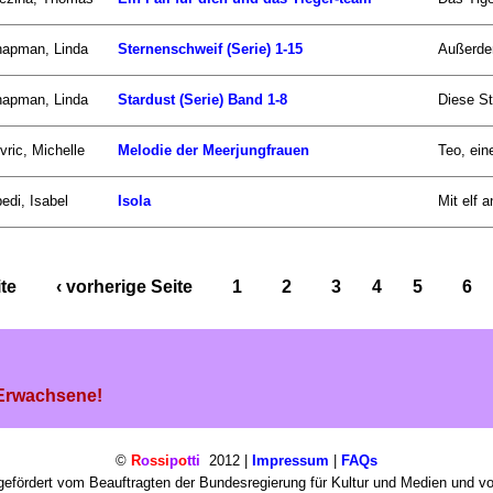
apman, Linda
Sternenschweif (Serie) 1-15
Außerdem
apman, Linda
Stardust (Serie) Band 1-8
Diese St
vric, Michelle
Melodie der Meerjungfrauen
Teo, ein
edi, Isabel
Isola
Mit elf 
ite
‹ vorherige Seite
1
2
3
4
5
6
 Erwachsene!
©
R
o
ssi
p
o
tti
2012 |
Impressum
|
FAQs
efördert vom Beauftragten der Bundesregierung für Kultur und Medien und v