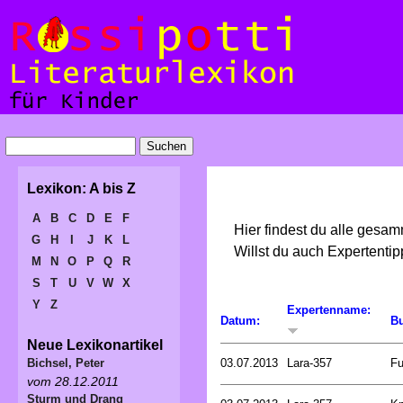
Lexikon: A bis Z
A
B
C
D
E
F
Hier findest du alle gesa
G
H
I
J
K
L
Willst du auch Expertent
M
N
O
P
Q
R
S
T
U
V
W
X
Y
Z
Expertenname:
Datum:
Bu
Neue Lexikonartikel
03.07.2013
Lara-357
Fu
Bichsel, Peter
vom 28.12.2011
Sturm und Drang