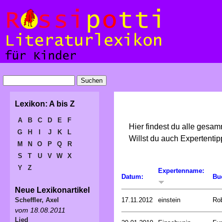
Lexikon: A bis Z
A
B
C
D
E
F
Hier findest du alle gesa
G
H
I
J
K
L
Willst du auch Expertent
M
N
O
P
Q
R
S
T
U
V
W
X
Y
Z
Expertenname:
Datum:
Bu
Neue Lexikonartikel
17.11.2012
einstein
Ro
Scheffler, Axel
vom 18.08.2011
Lied