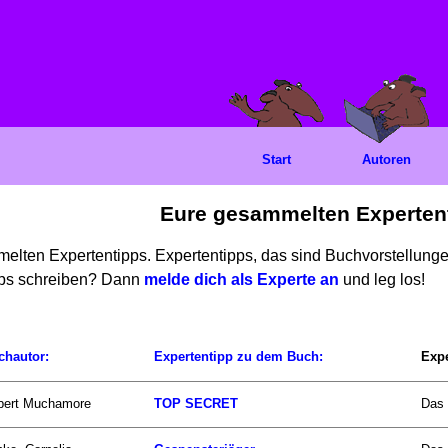
Start
Autoren
Eure gesammelten Experten
mmelten Expertentipps. Expertentipps, das sind Buchvorstellun
ipps schreiben? Dann
melde dich als Experte an
und leg los!
chautor:
Expertentipp zu dem Buch:
Expe
bert Muchamore
TOP SECRET
Das 