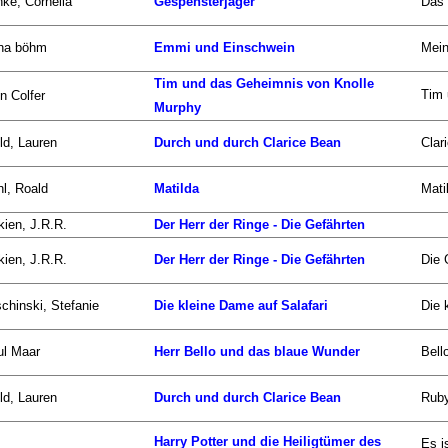
ke, Cornelia
Gespensterjäger
Das 
na böhm
Emmi und Einschwein
Mein
Tim und das Geheimnis von Knolle
Tim 
n Colfer
Murphy
ld, Lauren
Durch und durch Clarice Bean
Clar
l, Roald
Matilda
Mati
kien, J.R.R.
Der Herr der Ringe - Die Gefährten
kien, J.R.R.
Der Herr der Ringe - Die Gefährten
Die 
chinski, Stefanie
Die kleine Dame auf Salafari
Die 
ul Maar
Herr Bello und das blaue Wunder
Bell
ld, Lauren
Durch und durch Clarice Bean
Ruby
Harry Potter und die Heiligtümer des
Es i