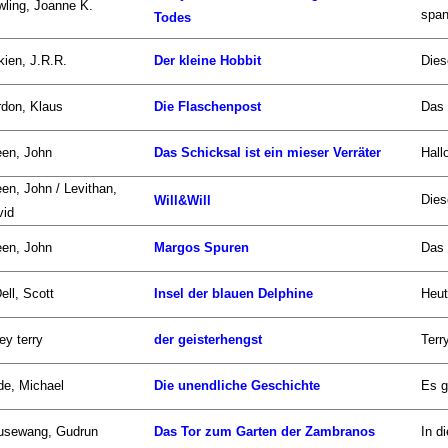
ling, Joanne K.
span
Todes
kien, J.R.R.
Der kleine Hobbit
Dies
don, Klaus
Die Flaschenpost
Das 
een, John
Das Schicksal ist ein mieser Verräter
Hall
en, John / Levithan,
Dies
Will&Will
vid
een, John
Margos Spuren
Das 
ell, Scott
Insel der blauen Delphine
Heut
ley terry
der geisterhengst
Terr
de, Michael
Die unendliche Geschichte
Es g
usewang, Gudrun
Das Tor zum Garten der Zambranos
In d