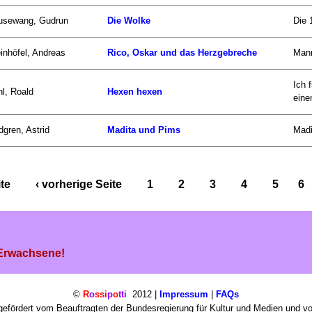
usewang, Gudrun
Die Wolke
Die 
inhöfel, Andreas
Rico, Oskar und das Herzgebreche
Mann
Ich 
l, Roald
Hexen hexen
einen
dgren, Astrid
Madita und Pims
Madi
ite
‹ vorherige Seite
1
2
3
4
5
6
 Erwachsene!
©
R
o
ssi
p
o
tti
2012 |
Impressum
|
FAQs
efördert vom Beauftragten der Bundesregierung für Kultur und Medien und v