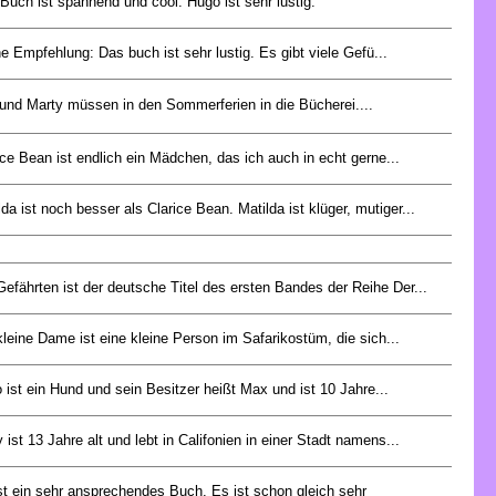
Buch ist spannend und cool. Hugo ist sehr lustig.
e Empfehlung: Das buch ist sehr lustig. Es gibt viele Gefü...
und Marty müssen in den Sommerferien in die Bücherei....
ice Bean ist endlich ein Mädchen, das ich auch in echt gerne...
lda ist noch besser als Clarice Bean. Matilda ist klüger, mutiger...
Gefährten ist der deutsche Titel des ersten Bandes der Reihe Der...
kleine Dame ist eine kleine Person im Safarikostüm, die sich...
o ist ein Hund und sein Besitzer heißt Max und ist 10 Jahre...
 ist 13 Jahre alt und lebt in Califonien in einer Stadt namens...
st ein sehr ansprechendes Buch. Es ist schon gleich sehr