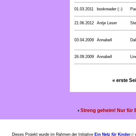
01.03.2011
bookreader (:-)
Pa
21.06.2012
Antje Leser
Ste
03.04.2009
Annabell
Dah
26.09.2009
Annabell
Lin
« erste Se
Streng geheim! Nur für
Dieses Projekt wurde im Rahmen der Initiative
Ein Netz für Kinder
g