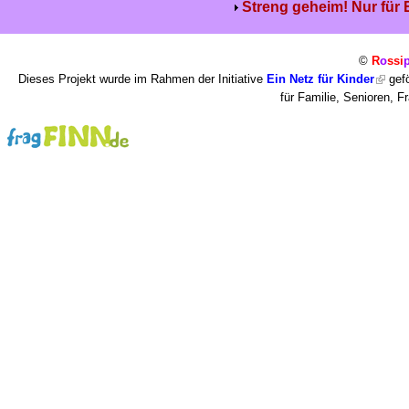
Streng geheim! Nur für
©
R
o
ssi
Dieses Projekt wurde im Rahmen der Initiative
Ein Netz für Kinder
gefö
für Familie, Senioren, 