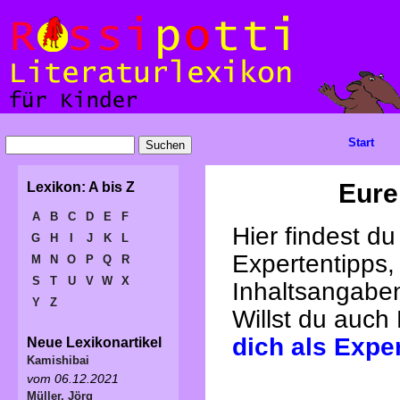
Start
Eure
Lexikon: A bis Z
A
B
C
D
E
F
Hier findest d
G
H
I
J
K
L
Expertentipps,
M
N
O
P
Q
R
S
T
U
V
W
X
Inhaltsangabe
Y
Z
Willst du auch
dich als Expe
Neue Lexikonartikel
Kamishibai
vom 06.12.2021
Müller, Jörg