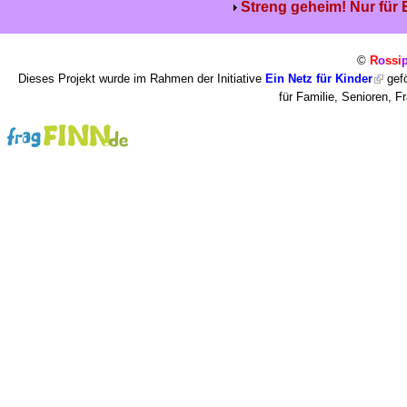
Streng geheim! Nur für
©
R
o
ssi
Dieses Projekt wurde im Rahmen der Initiative
Ein Netz für Kinder
gefö
für Familie, Senioren, 