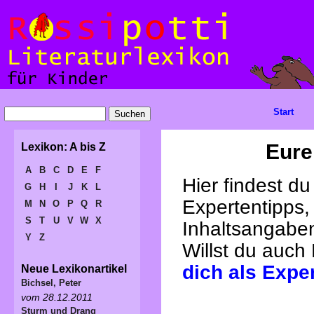
Start
Eure
Lexikon: A bis Z
A
B
C
D
E
F
Hier findest d
G
H
I
J
K
L
Expertentipps,
M
N
O
P
Q
R
S
T
U
V
W
X
Inhaltsangabe
Y
Z
Willst du auch
dich als Expe
Neue Lexikonartikel
Bichsel, Peter
vom 28.12.2011
Sturm und Drang