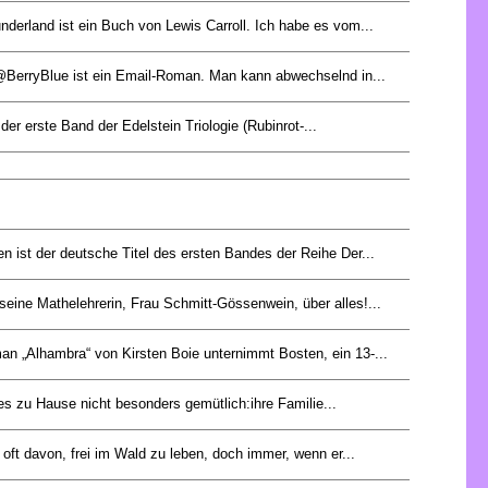
nderland ist ein Buch von Lewis Carroll. Ich habe es vom...
BerryBlue ist ein Email-Roman. Man kann abwechselnd in...
 der erste Band der Edelstein Triologie (Rubinrot-...
en ist der deutsche Titel des ersten Bandes der Reihe Der...
 seine Mathelehrerin, Frau Schmitt-Gössenwein, über alles!...
n „Alhambra“ von Kirsten Boie unternimmt Bosten, ein 13-...
 es zu Hause nicht besonders gemütlich:ihre Familie...
oft davon, frei im Wald zu leben, doch immer, wenn er...