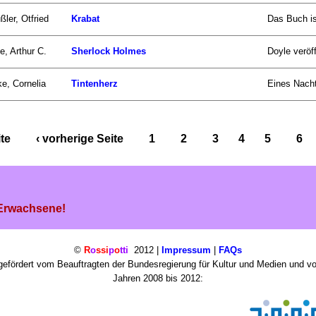
ßler, Otfried
Krabat
Das Buch is
e, Arthur C.
Sherlock Holmes
Doyle veröff
e, Cornelia
Tintenherz
Eines Nacht
ite
‹ vorherige Seite
1
2
3
4
5
6
 Erwachsene!
©
R
o
ssi
p
o
tti
2012 |
Impressum
|
FAQs
efördert vom Beauftragten der Bundesregierung für Kultur und Medien und v
Jahren 2008 bis 2012: