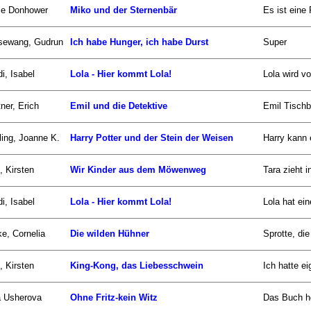
ce Donhower
Miko und der Sternenbär
Es ist eine
sewang, Gudrun
Ich habe Hunger, ich habe Durst
Super
i, Isabel
Lola - Hier kommt Lola!
Lola wird v
ner, Erich
Emil und die Detektive
Emil Tischbe
ing, Joanne K.
Harry Potter und der Stein der Weisen
Harry kann 
, Kirsten
Wir Kinder aus dem Möwenweg
Tara zieht 
i, Isabel
Lola - Hier kommt Lola!
Lola hat ein
e, Cornelia
Die wilden Hühner
Sprotte, die
, Kirsten
King-Kong, das Liebesschwein
Ich hatte ei
a Usherova
Ohne Fritz-kein Witz
Das Buch hei