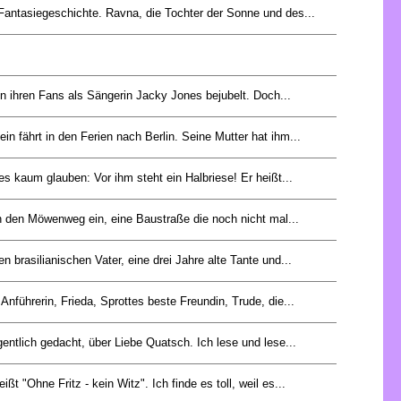
 Fantasiegeschichte. Ravna, die Tochter der Sonne und des...
on ihren Fans als Sängerin Jacky Jones bejubelt. Doch...
in fährt in den Ferien nach Berlin. Seine Mutter hat ihm...
es kaum glauben: Vor ihm steht ein Halbriese! Er heißt...
in den Möwenweg ein, eine Baustraße die noch nicht mal...
en brasilianischen Vater, eine drei Jahre alte Tante und...
 Anführerin, Frieda, Sprottes beste Freundin, Trude, die...
gentlich gedacht, über Liebe Quatsch. Ich lese und lese...
ßt "Ohne Fritz - kein Witz". Ich finde es toll, weil es...