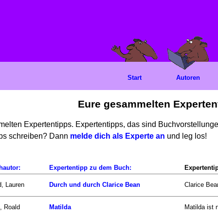
Start
Autoren
Eure gesammelten Experten
mmelten Expertentipps. Expertentipps, das sind Buchvorstellun
ipps schreiben? Dann
melde dich als Experte an
und leg los!
hautor:
Expertentipp zu dem Buch:
Expertenti
d, Lauren
Durch und durch Clarice Bean
Clarice Bea
, Roald
Matilda
Matilda ist 