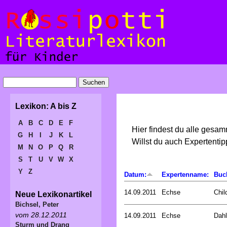
Lexikon: A bis Z
A
B
C
D
E
F
Hier findest du alle gesa
G
H
I
J
K
L
Willst du auch Expertent
M
N
O
P
Q
R
S
T
U
V
W
X
Y
Z
Datum:
Expertenname:
Buc
14.09.2011
Echse
Chil
Neue Lexikonartikel
Bichsel, Peter
vom 28.12.2011
14.09.2011
Echse
Dahl
Sturm und Drang