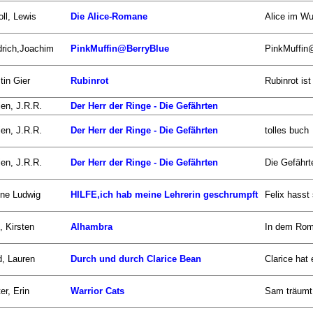
oll, Lewis
Die Alice-Romane
Alice im Wu
drich,Joachim
PinkMuffin@BerryBlue
PinkMuffin@
tin Gier
Rubinrot
Rubinrot ist
ien, J.R.R.
Der Herr der Ringe - Die Gefährten
ien, J.R.R.
Der Herr der Ringe - Die Gefährten
tolles buch
ien, J.R.R.
Der Herr der Ringe - Die Gefährten
Die Gefährt
ne Ludwig
HILFE,ich hab meine Lehrerin geschrumpft
Felix hasst
, Kirsten
Alhambra
In dem Roma
d, Lauren
Durch und durch Clarice Bean
Clarice hat
er, Erin
Warrior Cats
Sam träumt 