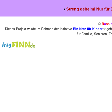
Streng geheim! Nur für
©
R
o
ssi
Dieses Projekt wurde im Rahmen der Initiative
Ein Netz für Kinder
gefö
für Familie, Senioren, 