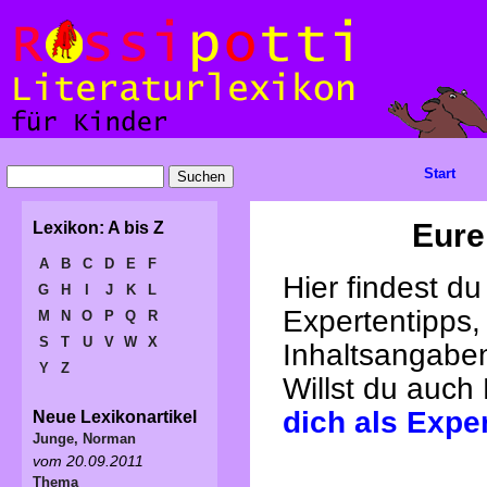
Start
Eure
Lexikon: A bis Z
A
B
C
D
E
F
Hier findest d
G
H
I
J
K
L
Expertentipps,
M
N
O
P
Q
R
S
T
U
V
W
X
Inhaltsangabe
Y
Z
Willst du auch
dich als Expe
Neue Lexikonartikel
Junge, Norman
vom 20.09.2011
Thema