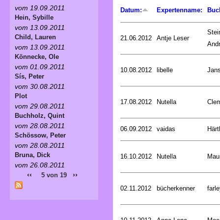
vom 19.09.2011
Datum:
Expertenname:
Buc
Hein, Sybille
vom 13.09.2011
Stei
Child, Lauren
21.06.2012
Antje Leser
And
vom 13.09.2011
Könnecke, Ole
vom 01.09.2011
10.08.2012
libelle
Jan
Sís, Peter
vom 30.08.2011
Plot
17.08.2012
Nutella
Cle
vom 29.08.2011
Buchholz, Quint
vom 28.08.2011
06.09.2012
vaidas
Härt
Schössow, Peter
vom 28.08.2011
Bruna, Dick
16.10.2012
Nutella
Mau
vom 26.08.2011
‹‹
››
5 von 19
02.11.2012
bücherkenner
farle