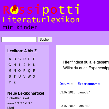
Lexikon: A bis Z
A
B
C
D
E
F
Hier findest du alle gesa
G
H
I
J
K
L
Willst du auch Expertent
M
N
O
P
Q
R
S
T
U
V
W
X
Y
Z
Datum:
Expertenname:
03.07.2013
Lara-357
Neue Lexikonartikel
Scheffler, Axel
vom 18.08.2011
03.07.2013
Lara-357
Lied