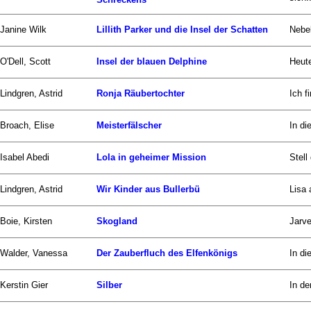
Janine Wilk
Lillith Parker und die Insel der Schatten
Nebel
O'Dell, Scott
Insel der blauen Delphine
Heute
Lindgren, Astrid
Ronja Räubertochter
Ich f
Broach, Elise
Meisterfälscher
In di
Isabel Abedi
Lola in geheimer Mission
Stell
Lindgren, Astrid
Wir Kinder aus Bullerbü
Lisa 
Boie, Kirsten
Skogland
Jarve
Walder, Vanessa
Der Zauberfluch des Elfenkönigs
In di
Kerstin Gier
Silber
In de