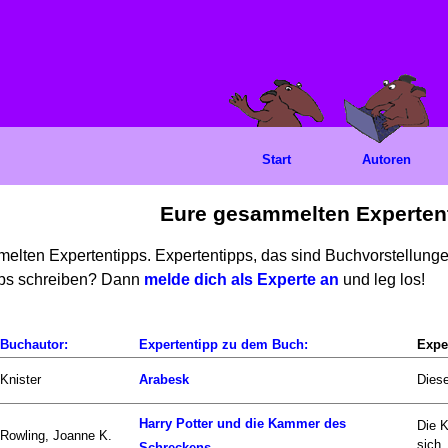
Start
Autoren
Eure gesammelten Experten
mmelten Expertentipps. Expertentipps, das sind Buchvorstellun
ipps schreiben? Dann
melde dich als Experte an
und leg los!
Buchautor:
Expertentipp zu dem Buch:
Expe
Knister
Arabesk
Diese
Harry Potter und die Kammer des
Die 
Rowling, Joanne K.
sich..
Schreckens