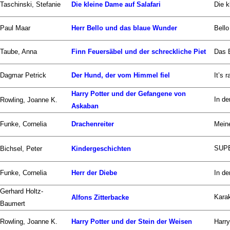
Taschinski, Stefanie
Die kleine Dame auf Salafari
Die k
Paul Maar
Herr Bello und das blaue Wunder
Bello
Taube, Anna
Finn Feuersäbel und der schreckliche Piet
Das B
Dagmar Petrick
Der Hund, der vom Himmel fiel
It’s 
Harry Potter und der Gefangene von
In de
Rowling, Joanne K.
Askaban
Funke, Cornelia
Drachenreiter
Meine
SUPE
Bichsel, Peter
Kindergeschichten
Funke, Cornelia
Herr der Diebe
In de
Gerhard Holtz-
Karak
Alfons Zitterbacke
Baumert
Rowling, Joanne K.
Harry Potter und der Stein der Weisen
Harry