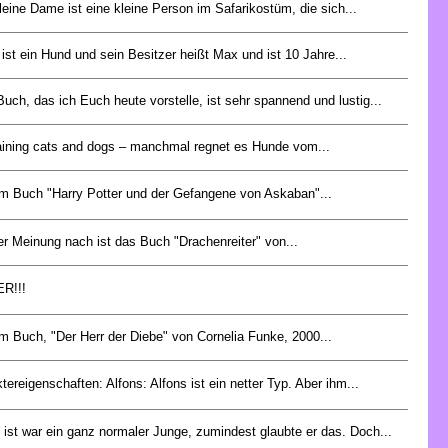
leine Dame ist eine kleine Person im Safarikostüm, die sich...
 ist ein Hund und sein Besitzer heißt Max und ist 10 Jahre...
uch, das ich Euch heute vorstelle, ist sehr spannend und lustig...
raining cats and dogs – manchmal regnet es Hunde vom...
m Buch "Harry Potter und der Gefangene von Askaban"...
r Meinung nach ist das Buch "Drachenreiter" von...
R!!!
m Buch, "Der Herr der Diebe" von Cornelia Funke, 2000...
tereigenschaften: Alfons: Alfons ist ein netter Typ. Aber ihm...
 ist war ein ganz normaler Junge, zumindest glaubte er das. Doch...