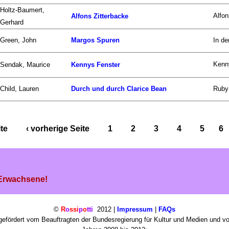
Holtz-Baumert,
Alfon
Alfons Zitterbacke
Gerhard
Green, John
Margos Spuren
In d
Kenny
Sendak, Maurice
Kennys Fenster
Child, Lauren
Durch und durch Clarice Bean
Ruby 
ite
‹ vorherige Seite
1
2
3
4
5
6
 Erwachsene!
©
R
o
ssi
p
o
tti
2012 |
Impressum
|
FAQs
efördert vom Beauftragten der Bundesregierung für Kultur und Medien und v