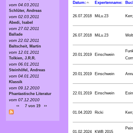
Datum:
Expertenname:
Buc
vom 04.03.2011
Schlüter, Andreas
26.07.2018
MiLu.23
Kerr
vom 02.03.2011
Abedi, Isabel
vom 27.02.2011
Ballade
26.07.2018
MiLu.23
Wolt
vom 22.02.2011
Baltscheit, Martin
Fun
vom 12.01.2011
20.01.2019
Einschwein
Corn
Tolkien, J.R.R.
vom 06.01.2011
Steinhöfel, Andreas
20.01.2019
Einschwein
Ann
vom 04.01.2011
Klassik
vom 09.12.2010
22.01.2019
Einschwein
Eoin
Phantastische Literatur
vom 07.12.2010
‹‹
››
7 von 19
01.04.2020
Ricki
Kerr
Pein
01.02.2024
KWB 2015