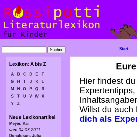
Start
Eure
Lexikon: A bis Z
A
B
C
D
E
F
Hier findest d
G
H
I
J
K
L
Expertentipps,
M
N
O
P
Q
R
S
T
U
V
W
X
Inhaltsangabe
Y
Z
Willst du auch
dich als Expe
Neue Lexikonartikel
Meyer, Kai
vom 04.03.2011
Donaldson, Julia