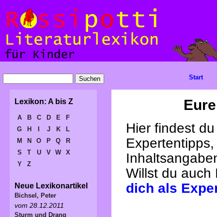
Start
Eure
Lexikon: A bis Z
A
B
C
D
E
F
Hier findest d
G
H
I
J
K
L
Expertentipps,
M
N
O
P
Q
R
S
T
U
V
W
X
Inhaltsangabe
Y
Z
Willst du auch
dich als Expe
Neue Lexikonartikel
Bichsel, Peter
vom 28.12.2011
Sturm und Drang