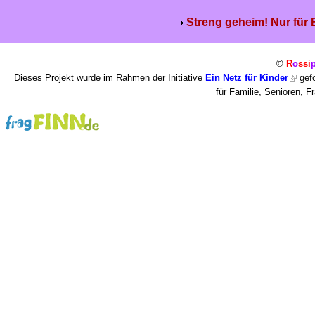
Streng geheim! Nur für
©
R
o
ssi
Dieses Projekt wurde im Rahmen der Initiative
Ein Netz für Kinder
gefö
für Familie, Senioren, 