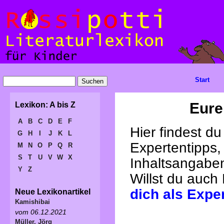
Start
Eure
Lexikon: A bis Z
A
B
C
D
E
F
Hier findest d
G
H
I
J
K
L
Expertentipps,
M
N
O
P
Q
R
S
T
U
V
W
X
Inhaltsangabe
Y
Z
Willst du auch
dich als Expe
Neue Lexikonartikel
Kamishibai
vom 06.12.2021
Müller, Jörg