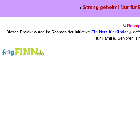
Streng geheim! Nur für
©
R
o
ssi
Dieses Projekt wurde im Rahmen der Initiative
Ein Netz für Kinder
gefö
für Familie, Senioren, 