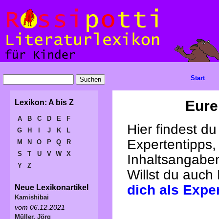
Start
Eure
Lexikon: A bis Z
A
B
C
D
E
F
Hier findest d
G
H
I
J
K
L
Expertentipps,
M
N
O
P
Q
R
S
T
U
V
W
X
Inhaltsangabe
Y
Z
Willst du auch
dich als Expe
Neue Lexikonartikel
Kamishibai
vom 06.12.2021
Müller, Jörg