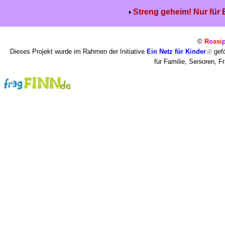
Streng geheim! Nur für
©
R
o
ssi
Dieses Projekt wurde im Rahmen der Initiative
Ein Netz für Kinder
gefö
für Familie, Senioren, 