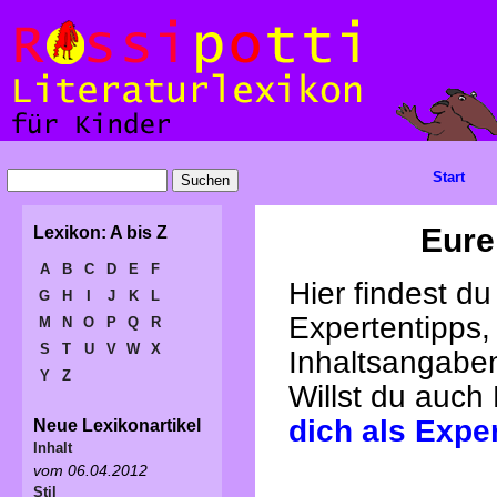
Start
Eure
Lexikon: A bis Z
A
B
C
D
E
F
Hier findest d
G
H
I
J
K
L
Expertentipps,
M
N
O
P
Q
R
S
T
U
V
W
X
Inhaltsangabe
Y
Z
Willst du auch
dich als Expe
Neue Lexikonartikel
Inhalt
vom 06.04.2012
Stil