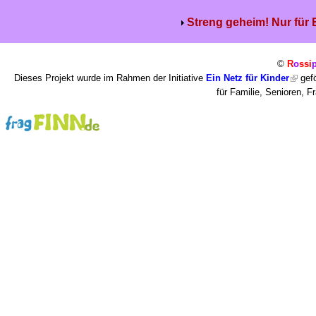
Streng geheim! Nur für
©
R
o
ssi
Dieses Projekt wurde im Rahmen der Initiative
Ein Netz für Kinder
gefö
für Familie, Senioren, 