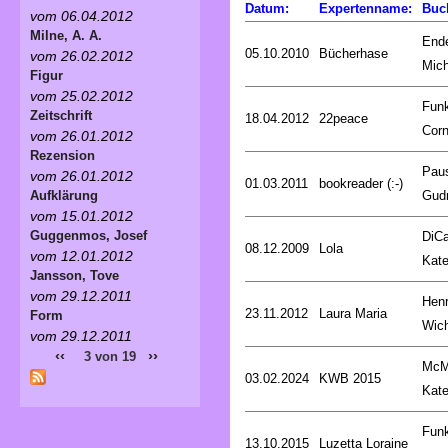
Datum:
Expertenname:
Buc
vom 06.04.2012
Milne, A. A.
End
05.10.2010
Bücherhase
vom 26.02.2012
Mich
Figur
vom 25.02.2012
Fun
Zeitschrift
18.04.2012
22peace
Corn
vom 26.01.2012
Rezension
Pau
vom 26.01.2012
01.03.2011
bookreader (:-)
Gud
Aufklärung
vom 15.01.2012
Guggenmos, Josef
DiCa
08.12.2009
Lola
vom 12.01.2012
Kat
Jansson, Tove
vom 29.12.2011
Henr
23.11.2012
Laura Maria
Form
Wic
vom 29.12.2011
‹‹
››
3 von 19
McM
03.02.2024
KWB 2015
Kat
Fun
13.10.2015
Luzetta Loraine