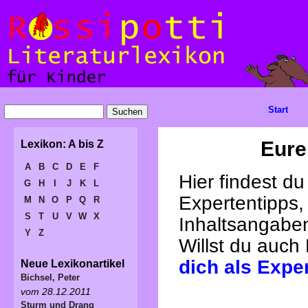
Start
Eure
Lexikon: A bis Z
A
B
C
D
E
F
Hier findest d
G
H
I
J
K
L
Expertentipps,
M
N
O
P
Q
R
S
T
U
V
W
X
Inhaltsangabe
Y
Z
Willst du auch
dich als Expe
Neue Lexikonartikel
Bichsel, Peter
vom 28.12.2011
Sturm und Drang