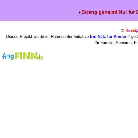
Streng geheim! Nur für
©
R
o
ssi
Dieses Projekt wurde im Rahmen der Initiative
Ein Netz für Kinder
gefö
für Familie, Senioren, 