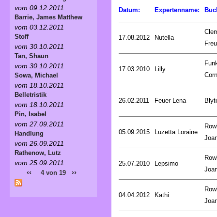
vom 09.12.2011
Datum:
Expertenname:
Buc
Barrie, James Matthew
vom 03.12.2011
Cle
Stoff
17.08.2012
Nutella
Fre
vom 30.10.2011
Tan, Shaun
Fun
vom 30.10.2011
17.03.2010
Lilly
Corn
Sowa, Michael
vom 18.10.2011
Belletristik
26.02.2011
Feuer-Lena
Blyt
vom 18.10.2011
Pin, Isabel
vom 27.09.2011
Rowl
05.09.2015
Luzetta Loraine
Handlung
Joa
vom 26.09.2011
Rathenow, Lutz
Rowl
vom 25.09.2011
25.07.2010
Lepsimo
Joa
‹‹
››
4 von 19
Rowl
04.04.2012
Kathi
Joa