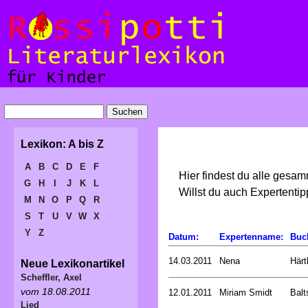
Lexikon: A bis Z
A
B
C
D
E
F
Hier findest du alle gesa
G
H
I
J
K
L
Willst du auch Expertent
M
N
O
P
Q
R
S
T
U
V
W
X
Y
Z
Datum:
Expertenname:
Buc
14.03.2011
Nena
Härt
Neue Lexikonartikel
Scheffler, Axel
vom 18.08.2011
12.01.2011
Miriam Smidt
Balt
Lied