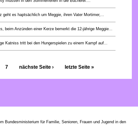
ty müssen in den Sommerferien in die Bücherei....
z geht es haptsächlich um Meggie, ihren Vater Mortimer,...
s, beim Anzünden einer Kerze bemerkt die 12-jährige Meggie...
ge Katniss tritt bei den Hungerspielen zu einem Kampf auf...
7
nächste Seite ›
letzte Seite »
om Bundesministerium für Familie, Senioren, Frauen und Jugend in den