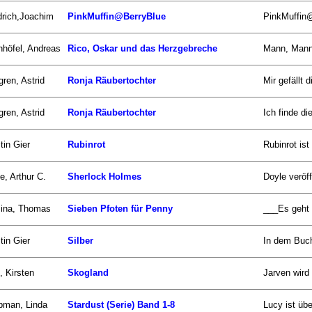
drich,Joachim
PinkMuffin@BerryBlue
PinkMuffin@
nhöfel, Andreas
Rico, Oskar und das Herzgebreche
Mann, Mann,
gren, Astrid
Ronja Räubertochter
Mir gefällt 
gren, Astrid
Ronja Räubertochter
Ich finde di
tin Gier
Rubinrot
Rubinrot ist
e, Arthur C.
Sherlock Holmes
Doyle veröff
zina, Thomas
Sieben Pfoten für Penny
___Es geht u
tin Gier
Silber
In dem Buch
, Kirsten
Skogland
Jarven wird 
pman, Linda
Stardust (Serie) Band 1-8
Lucy ist übe