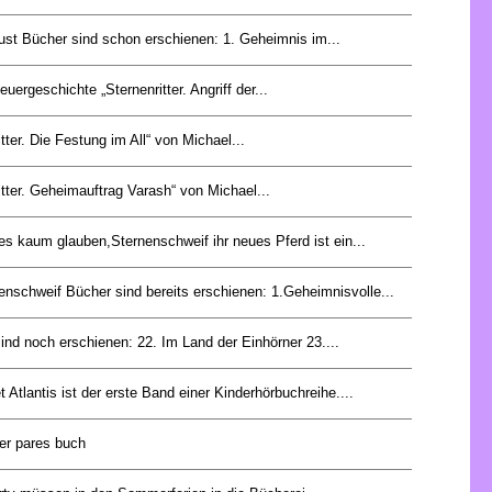
ust Bücher sind schon erschienen: 1. Geheimnis im...
euergeschichte „Sternenritter. Angriff der...
itter. Die Festung im All“ von Michael...
itter. Geheimauftrag Varash“ von Michael...
es kaum glauben,Sternenschweif ihr neues Pferd ist ein...
enschweif Bücher sind bereits erschienen: 1.Geheimnisvolle...
nd noch erschienen: 22. Im Land der Einhörner 23....
et Atlantis ist der erste Band einer Kinderhörbuchreihe....
der pares buch