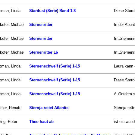
pman, Linda
Stardust (Serie) Band 1-8
Diese Stard
kofer, Michael
Sternenritter
In der Abent
kofer, Michael
Sternenritter
In „Sternenr
kofer, Michael
Sternenritter 16
In „Sternenr
pman, Linda
Sternenschweif (Serie) 1-15
Laura kann 
pman, Linda
Sternenschweif (Serie) 1-15
Diese Stern
pman, Linda
Sternenschweif (Serie) 1-15
Außerdem si
tner, Renate
Sternja rettet Atlantis
Sternja rett
ling, Peter
Theo haut ab
ist ein wun