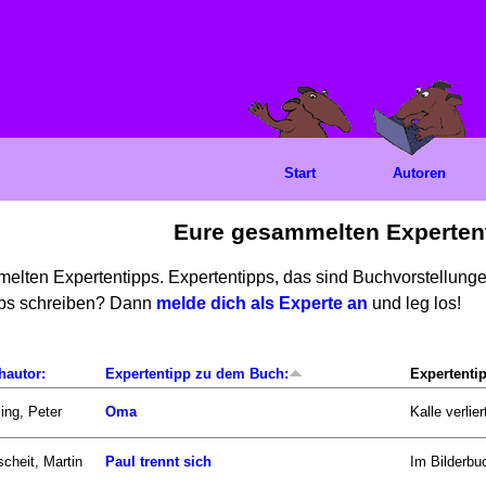
Start
Autoren
Eure gesammelten Experten
mmelten Expertentipps. Expertentipps, das sind Buchvorstellun
ipps schreiben? Dann
melde dich als Experte an
und leg los!
hautor:
Expertentipp zu dem Buch:
Expertenti
ling, Peter
Oma
Kalle verlie
scheit, Martin
Paul trennt sich
Im Bilderbuc