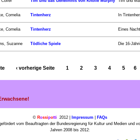
 Colfer
Tim und das Geheimnis von Knolle Murphy
Tim und Mar
e, Cornelia
Tintenherz
In Tintenher
e, Cornelia
Tintenherz
Eines Nacht
ins, Suzanne
Tödliche Spiele
Die 16-Jähri
ite
‹ vorherige Seite
1
2
3
4
5
6
 Erwachsene!
©
R
o
ssi
p
o
tti
2012 |
Impressum
|
FAQs
efördert vom Beauftragten der Bundesregierung für Kultur und Medien und v
Jahren 2008 bis 2012: