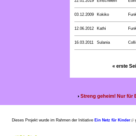
22.01.2019
Einschwein
Eoin
03.12.2009
Kokiko
Funk
12.06.2012
Kathi
Funk
16.03.2011
Sulania
Coll
« erste Se
Streng geheim! Nur für
Dieses Projekt wurde im Rahmen der Initiative
Ein Netz für Kinder
g