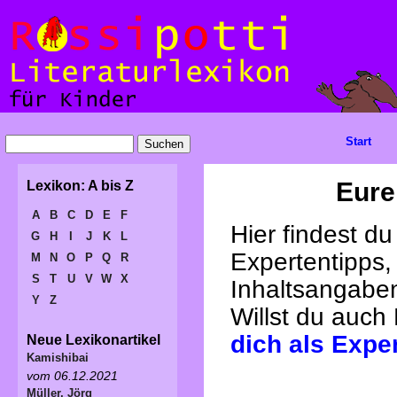
Start
Eure
Lexikon: A bis Z
A
B
C
D
E
F
Hier findest d
G
H
I
J
K
L
Expertentipps,
M
N
O
P
Q
R
S
T
U
V
W
X
Inhaltsangabe
Y
Z
Willst du auch
dich als Expe
Neue Lexikonartikel
Kamishibai
vom 06.12.2021
Müller, Jörg