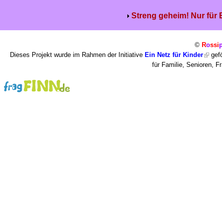
Streng geheim! Nur für
©
R
o
ssi
Dieses Projekt wurde im Rahmen der Initiative
Ein Netz für Kinder
gefö
für Familie, Senioren, 