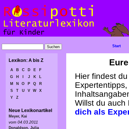
Start
Eure
Lexikon: A bis Z
A
B
C
D
E
F
Hier findest d
G
H
I
J
K
L
Expertentipps,
M
N
O
P
Q
R
S
T
U
V
W
X
Inhaltsangabe
Y
Z
Willst du auch
dich als Expe
Neue Lexikonartikel
Meyer, Kai
vom 04.03.2011
Donaldson, Julia