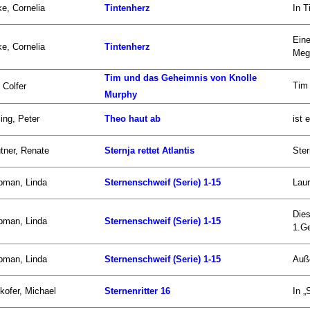
e, Cornelia
Tintenherz
In T
Eine
e, Cornelia
Tintenherz
Megg
Tim und das Geheimnis von Knolle
Tim 
 Colfer
Murphy
ling, Peter
Theo haut ab
ist 
tner, Renate
Sternja rettet Atlantis
Ster
pman, Linda
Sternenschweif (Serie) 1-15
Laur
Dies
pman, Linda
Sternenschweif (Serie) 1-15
1.Ge
pman, Linda
Sternenschweif (Serie) 1-15
Auße
kofer, Michael
Sternenritter 16
In „