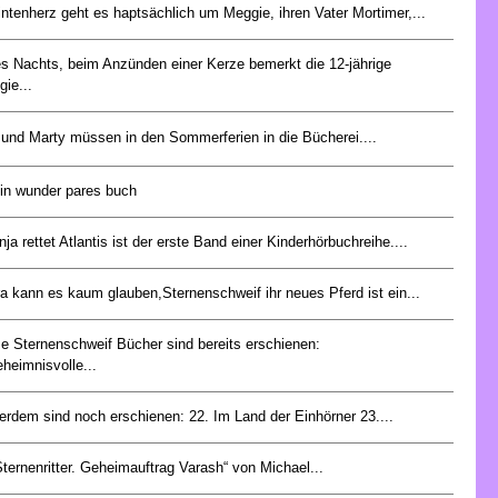
intenherz geht es haptsächlich um Meggie, ihren Vater Mortimer,...
s Nachts, beim Anzünden einer Kerze bemerkt die 12-jährige
ie...
und Marty müssen in den Sommerferien in die Bücherei....
ein wunder pares buch
nja rettet Atlantis ist der erste Band einer Kinderhörbuchreihe....
a kann es kaum glauben,Sternenschweif ihr neues Pferd ist ein...
e Sternenschweif Bücher sind bereits erschienen:
heimnisvolle...
rdem sind noch erschienen: 22. Im Land der Einhörner 23....
Sternenritter. Geheimauftrag Varash“ von Michael...