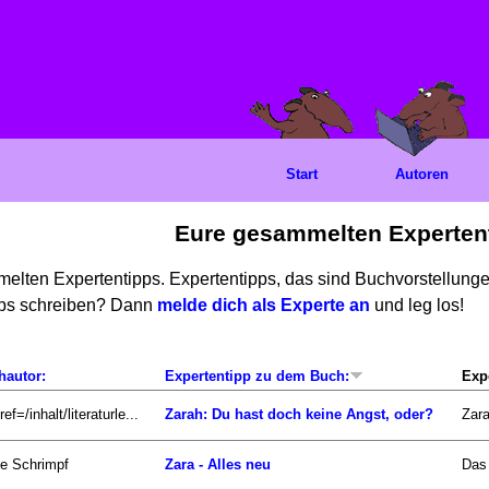
Start
Autoren
Eure gesammelten Experten
mmelten Expertentipps. Expertentipps, das sind Buchvorstellun
ipps schreiben? Dann
melde dich als Experte an
und leg los!
hautor:
Expertentipp zu dem Buch:
Exp
ef=/inhalt/literaturle...
Zarah: Du hast doch keine Angst, oder?
Zara
ke Schrimpf
Zara - Alles neu
Das 