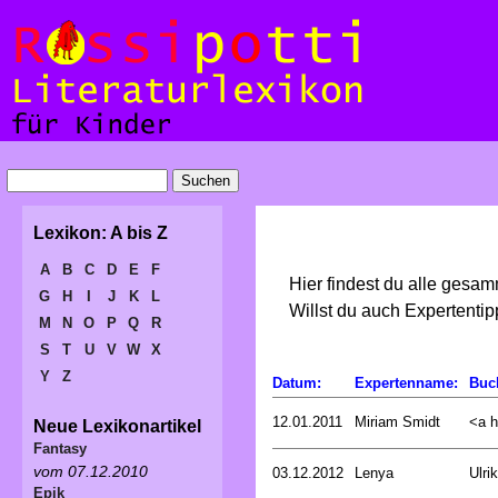
Lexikon: A bis Z
A
B
C
D
E
F
Hier findest du alle gesa
G
H
I
J
K
L
Willst du auch Expertent
M
N
O
P
Q
R
S
T
U
V
W
X
Y
Z
Datum:
Expertenname:
Buc
12.01.2011
Miriam Smidt
<a hr
Neue Lexikonartikel
Fantasy
vom 07.12.2010
03.12.2012
Lenya
Ulri
Epik