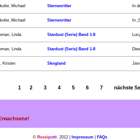
kofer, Michael
Sternenritter
In d
kofer, Michael
Sternenritter
In „
pman, Linda
Stardust (Serie) Band 1-8
Lucy
pman, Linda
Stardust (Serie) Band 1-8
Dies
, Kirsten
Skogland
Jarv
1
2
3
4
5
6
7
nächste Sei
 Erwachsene!
©
R
o
ssi
p
o
tti
2012 |
Impressum
|
FAQs