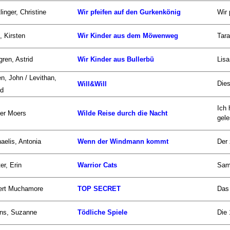
linger, Christine
Wir pfeifen auf den Gurkenkönig
Wir 
, Kirsten
Wir Kinder aus dem Möwenweg
Tara
gren, Astrid
Wir Kinder aus Bullerbü
Lisa
n, John / Levithan,
Dies
Will&Will
id
Ich
er Moers
Wilde Reise durch die Nacht
gele
aelis, Antonia
Wenn der Windmann kommt
Der 
er, Erin
Warrior Cats
Sam 
ert Muchamore
TOP SECRET
Das
ins, Suzanne
Tödliche Spiele
Die 