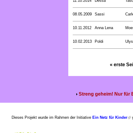
11.10.2014
Dessa
Tasc
08.05.2009
Sassi
Carl
10.11.2012
Anna Lena
Moer
10.02.2013
Poldi
Uly
« erste Se
Streng geheim! Nur für
Dieses Projekt wurde im Rahmen der Initiative
Ein Netz für Kinder
g