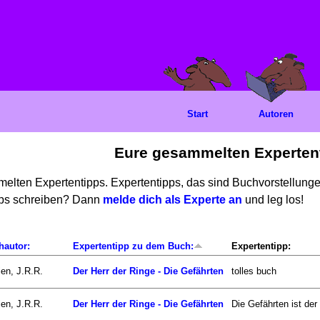
Start
Autoren
Eure gesammelten Experten
mmelten Expertentipps. Expertentipps, das sind Buchvorstellun
ipps schreiben? Dann
melde dich als Experte an
und leg los!
hautor:
Expertentipp zu dem Buch:
Expertentipp:
ien, J.R.R.
Der Herr der Ringe - Die Gefährten
tolles buch
ien, J.R.R.
Der Herr der Ringe - Die Gefährten
Die Gefährten ist der