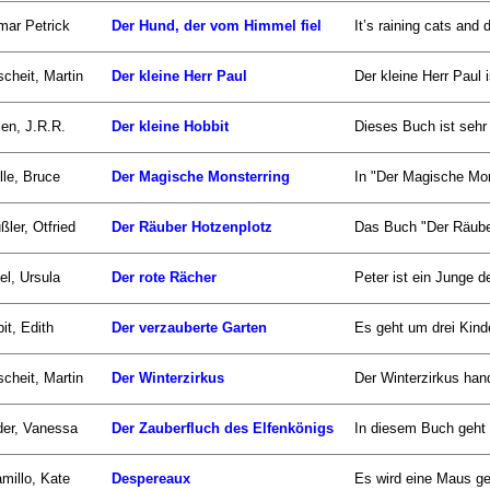
ar Petrick
Der Hund, der vom Himmel fiel
It’s raining cats an
scheit, Martin
Der kleine Herr Paul
Der kleine Herr Paul i
ien, J.R.R.
Der kleine Hobbit
Dieses Buch ist sehr 
lle, Bruce
Der Magische Monsterring
In "Der Magische Mon
ßler, Otfried
Der Räuber Hotzenplotz
Das Buch "Der Räuber
el, Ursula
Der rote Rächer
Peter ist ein Junge de
it, Edith
Der verzauberte Garten
Es geht um drei Kind
scheit, Martin
Der Winterzirkus
Der Winterzirkus han
er, Vanessa
Der Zauberfluch des Elfenkönigs
In diesem Buch geht 
millo, Kate
Despereaux
Es wird eine Maus geb