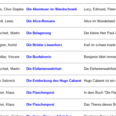
s, Clive Staples
Die Abenteuer im Wandschrank
Lucy, Edmund, Peter
oll, Lewis
Die Alice-Romane
Alice im Wunderland i
scheit, Martin
Die Belagerung
Der kleine Herr Paul i
gren, Astrid
Die Brüder Löwenherz
Karl ist schwer krank
llier, Vincent
Die Busfahrerin
Benjamin fährt immer
scheit, Martin
Die Elefantenwahrheit
Die Elefantenwahrhei
n Selznick
Die Entdeckung des Hugo Cabaret
Hugo Cabaret ist ein 
on, Klaus
Die Flaschenpost
In dem Buch "Die Fla
on, Klaus
Die Flaschenpost
Das Thema dieses Buc