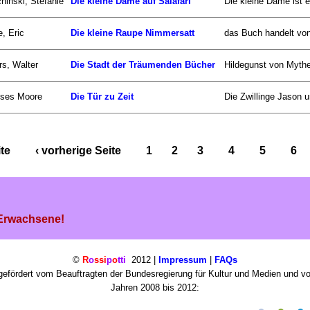
hinski, Stefanie
Die kleine Dame auf Salafari
Die kleine Dame ist e
e, Eric
Die kleine Raupe Nimmersatt
das Buch handelt von 
s, Walter
Die Stadt der Träumenden Bücher
Hildegunst von Mythe
sses Moore
Die Tür zu Zeit
Die Zwillinge Jason un
ite
‹ vorherige Seite
1
2
3
4
5
6
 Erwachsene!
©
R
o
ssi
p
o
tti
2012 |
Impressum
|
FAQs
efördert vom Beauftragten der Bundesregierung für Kultur und Medien und v
Jahren 2008 bis 2012: