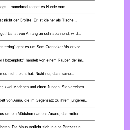
d dogs – manchmal regnet es Hunde vom...
st nicht der Größte. Er ist kleiner als Tische...
gut! Es ist von Anfang an sehr spannend, wird...
sterring",geht es um Sam Crannaker.Als er vor...
 Hotzenplotz" handelt von einem Räuber, der im...
r es nicht leicht hat. Nicht nur, dass seine...
er, zwei Mädchen und einen Jungen. Sie verreisen...
delt von Anna, die im Gegensatz zu ihrem jüngeren...
es um ein Mädchen namens Ariane, das mitten...
oren. Die Maus verliebt sich in eine Prinzessin...