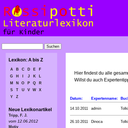
Lexikon: A bis Z
A
B
C
D
E
F
Hier findest du alle gesa
G
H
I
J
K
L
Willst du auch Expertent
M
N
O
P
Q
R
S
T
U
V
W
X
Y
Z
Datum:
Expertenname:
Buc
14.10.2011
admin
Tolk
Neue Lexikonartikel
Tripp, F. J.
vom 12.06.2012
26.10.2011
Dinoca
Tolk
Motiv