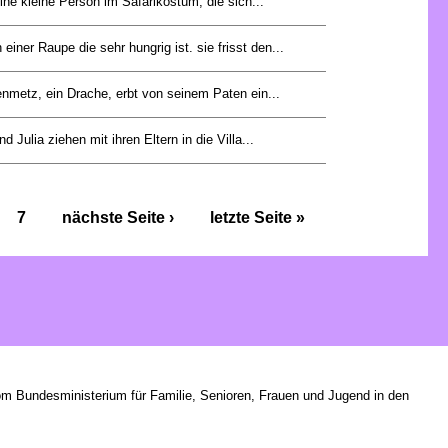
ine kleine Person im Safarikostüm, die sich...
einer Raupe die sehr hungrig ist. sie frisst den...
nmetz, ein Drache, erbt von seinem Paten ein...
d Julia ziehen mit ihren Eltern in die Villa...
7
nächste Seite ›
letzte Seite »
om Bundesministerium für Familie, Senioren, Frauen und Jugend in den