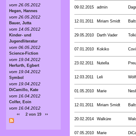
vom 26.05.2012
09.02.2015
admin
Dagm
Hegen, Hannes
vom 26.05.2012
12.01.2011
Miriam Smidt
Balt
Bauer, Jutta
vom 14.05.2012
29.05.2010
Darth Vader
Tolk
Kinder- und
Jugendliteratur
vom 06.05.2012
07.01.2010
Kokiko
Covi
Science-Fiction
vom 19.04.2012
23.02.2011
Nutella
Preu
Herfurth, Egbert
vom 19.04.2012
12.03.2011
Leli
Wölf
Symbol
vom 19.04.2012
DiCamillo, Kate
01.05.2010
Marie
Nesb
vom 16.04.2012
Colfer, Eoin
12.01.2011
Miriam Smidt
Balt
vom 16.04.2012
‹‹
››
2 von 19
20.02.2014
Walküre
Wald
07.05.2010
Marie
DiCa