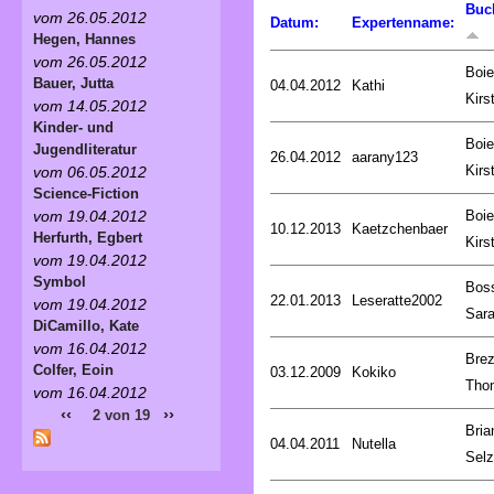
Buc
vom 26.05.2012
Datum:
Expertenname:
Hegen, Hannes
vom 26.05.2012
Boie
Bauer, Jutta
04.04.2012
Kathi
Kirs
vom 14.05.2012
Kinder- und
Boie
Jugendliteratur
26.04.2012
aarany123
Kirs
vom 06.05.2012
Science-Fiction
Boie
vom 19.04.2012
10.12.2013
Kaetzchenbaer
Herfurth, Egbert
Kirs
vom 19.04.2012
Symbol
Bos
22.01.2013
Leseratte2002
vom 19.04.2012
Sar
DiCamillo, Kate
vom 16.04.2012
Brez
Colfer, Eoin
03.12.2009
Kokiko
Tho
vom 16.04.2012
‹‹
››
2 von 19
Bria
04.04.2011
Nutella
Selz