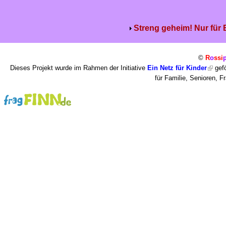
Streng geheim! Nur für
©
R
o
ssi
Dieses Projekt wurde im Rahmen der Initiative
Ein Netz für Kinder
gefö
für Familie, Senioren, 