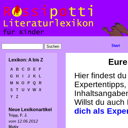
Start
Eure
Lexikon: A bis Z
A
B
C
D
E
F
Hier findest d
G
H
I
J
K
L
Expertentipps,
M
N
O
P
Q
R
S
T
U
V
W
X
Inhaltsangabe
Y
Z
Willst du auch
dich als Expe
Neue Lexikonartikel
Tripp, F. J.
vom 12.06.2012
Motiv