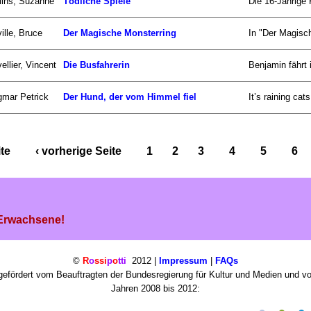
lins, Suzanne
Tödliche Spiele
Die 16-Jährige 
ille, Bruce
Der Magische Monsterring
In "Der Magisc
ellier, Vincent
Die Busfahrerin
Benjamin fährt 
mar Petrick
Der Hund, der vom Himmel fiel
It’s raining c
ite
‹ vorherige Seite
1
2
3
4
5
6
 Erwachsene!
©
R
o
ssi
p
o
tti
2012 |
Impressum
|
FAQs
efördert vom Beauftragten der Bundesregierung für Kultur und Medien und v
Jahren 2008 bis 2012: