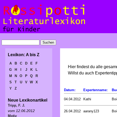
Lexikon: A bis Z
A
B
C
D
E
F
Hier findest du alle gesa
G
H
I
J
K
L
Willst du auch Expertent
M
N
O
P
Q
R
S
T
U
V
W
X
Y
Z
Datum:
Expertenname:
Bu
04.04.2012
Kathi
Boi
Neue Lexikonartikel
Tripp, F. J.
vom 12.06.2012
26.04.2012
aarany123
Boi
Motiv