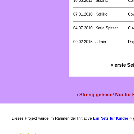
16.03.2011
Sulania
Col
07.01.2010
Kokiko
Cov
04.07.2010
Katja Spitzer
Cuv
09.02.2015
admin
Dag
« erste Se
Streng geheim! Nur für
Dieses Projekt wurde im Rahmen der Initiative
Ein Netz für Kinder
g