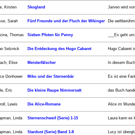
e, Kirsten
Skogland
Jarven wird von
se, Sarah
Fünf Freunde und der Fluch der Wikinger
Die weltberühm
zina, Thomas
Sieben Pfoten für Penny
___Es geht um:_
an Selznick
Die Entdeckung des Hugo Cabaret
Hugo Cabaret is
ach, Elise
Meisterfälscher
In diesem Buch 
uce Donhower
Miko und der Sternenbär
Es ist eine Fan
le, Eric
Die kleine Raupe Nimmersatt
das Buch handel
roll, Lewis
Die Alice-Romane
Alice im Wunder
apman, Linda
Sternenschweif (Serie) 1-15
Laura kann es k
apman, Linda
Stardust (Serie) Band 1-8
Lucy ist überglü