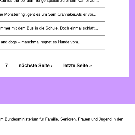
Katniss tritt bei den Hungerspielen zu einem Kampf auf...
he Monsterring",geht es um Sam Crannaker.Als er vor...
immer mit dem Bus in die Schule. Doch einmal schläft...
ats and dogs – manchmal regnet es Hunde vom...
7
nächste Seite ›
letzte Seite »
om Bundesministerium für Familie, Senioren, Frauen und Jugend in den