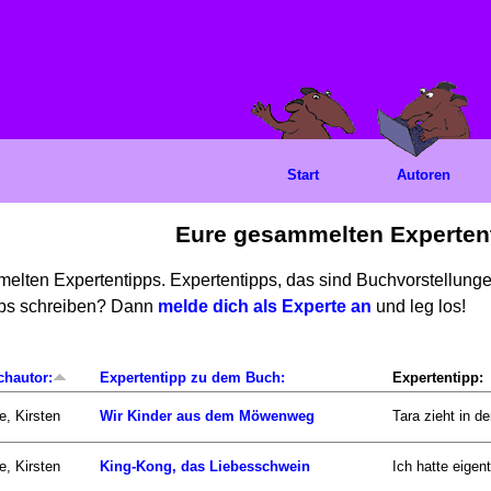
Start
Autoren
Eure gesammelten Experten
mmelten Expertentipps. Expertentipps, das sind Buchvorstellun
ipps schreiben? Dann
melde dich als Experte an
und leg los!
chautor:
Expertentipp zu dem Buch:
Expertentipp:
e, Kirsten
Wir Kinder aus dem Möwenweg
Tara zieht in d
e, Kirsten
King-Kong, das Liebesschwein
Ich hatte eigen