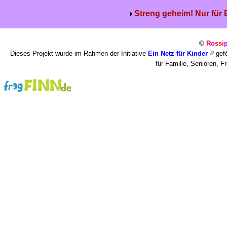
Streng geheim! Nur für
©
R
o
ssi
Dieses Projekt wurde im Rahmen der Initiative
Ein Netz für Kinder
gefö
für Familie, Senioren, 