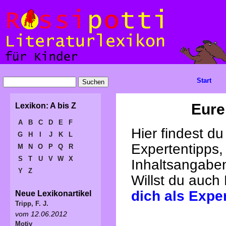
Start
Eure
Lexikon: A bis Z
A
B
C
D
E
F
Hier findest d
G
H
I
J
K
L
Expertentipps,
M
N
O
P
Q
R
S
T
U
V
W
X
Inhaltsangabe
Y
Z
Willst du auch
dich als Expe
Neue Lexikonartikel
Tripp, F. J.
vom 12.06.2012
Motiv