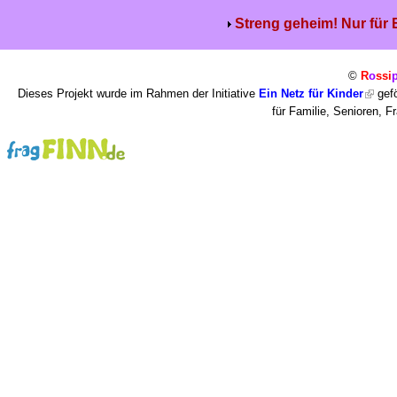
Streng geheim! Nur für
©
R
o
ssi
Dieses Projekt wurde im Rahmen der Initiative
Ein Netz für Kinder
gefö
für Familie, Senioren, 