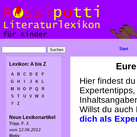
Start
Eure
Lexikon: A bis Z
A
B
C
D
E
F
Hier findest d
G
H
I
J
K
L
Expertentipps,
M
N
O
P
Q
R
S
T
U
V
W
X
Inhaltsangabe
Y
Z
Willst du auch
dich als Expe
Neue Lexikonartikel
Tripp, F. J.
vom 12.06.2012
Motiv