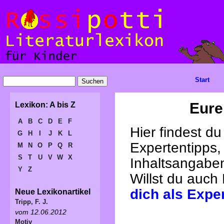
Start
Eure
Lexikon: A bis Z
A
B
C
D
E
F
Hier findest d
G
H
I
J
K
L
Expertentipps,
M
N
O
P
Q
R
S
T
U
V
W
X
Inhaltsangabe
Y
Z
Willst du auch
dich als Expe
Neue Lexikonartikel
Tripp, F. J.
vom 12.06.2012
Motiv