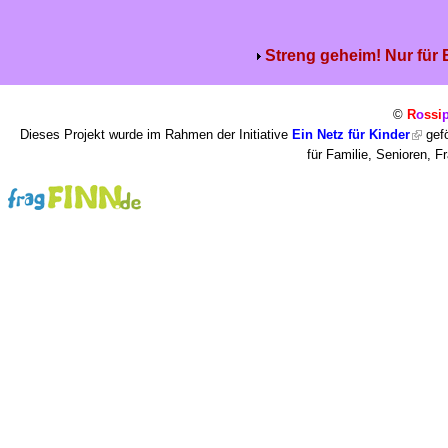
Streng geheim! Nur für
©
R
o
ssi
Dieses Projekt wurde im Rahmen der Initiative
Ein Netz für Kinder
gefö
für Familie, Senioren, 