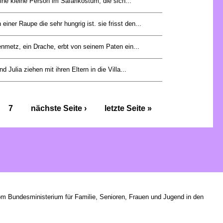
ine kleine Person im Safarikostüm, die sich...
einer Raupe die sehr hungrig ist. sie frisst den...
nmetz, ein Drache, erbt von seinem Paten ein...
d Julia ziehen mit ihren Eltern in die Villa...
7
nächste Seite ›
letzte Seite »
om Bundesministerium für Familie, Senioren, Frauen und Jugend in den