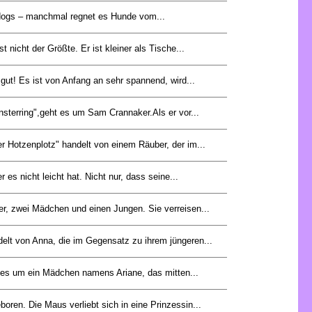
d dogs – manchmal regnet es Hunde vom...
st nicht der Größte. Er ist kleiner als Tische...
gut! Es ist von Anfang an sehr spannend, wird...
sterring",geht es um Sam Crannaker.Als er vor...
 Hotzenplotz" handelt von einem Räuber, der im...
r es nicht leicht hat. Nicht nur, dass seine...
er, zwei Mädchen und einen Jungen. Sie verreisen...
delt von Anna, die im Gegensatz zu ihrem jüngeren...
es um ein Mädchen namens Ariane, das mitten...
oren. Die Maus verliebt sich in eine Prinzessin...