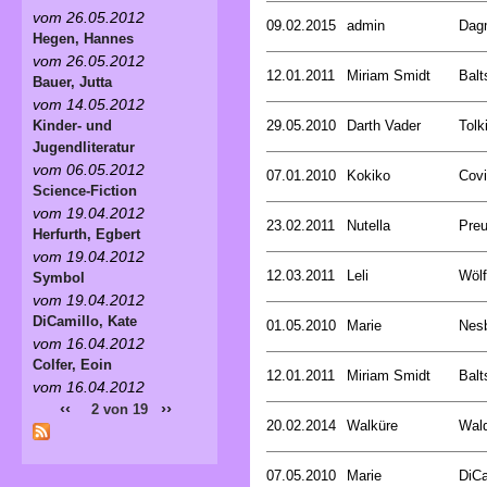
vom 26.05.2012
09.02.2015
admin
Dagm
Hegen, Hannes
vom 26.05.2012
12.01.2011
Miriam Smidt
Balt
Bauer, Jutta
vom 14.05.2012
29.05.2010
Darth Vader
Tolk
Kinder- und
Jugendliteratur
vom 06.05.2012
07.01.2010
Kokiko
Covi
Science-Fiction
vom 19.04.2012
23.02.2011
Nutella
Preu
Herfurth, Egbert
vom 19.04.2012
12.03.2011
Leli
Wölf
Symbol
vom 19.04.2012
DiCamillo, Kate
01.05.2010
Marie
Nesb
vom 16.04.2012
Colfer, Eoin
12.01.2011
Miriam Smidt
Balt
vom 16.04.2012
‹‹
››
2 von 19
20.02.2014
Walküre
Wald
07.05.2010
Marie
DiCa