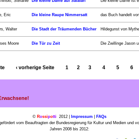
hinski, Stefanie
Die kleine Dame auf Salafari
Die kleine Dame ist e
e, Eric
Die kleine Raupe Nimmersatt
das Buch handelt von 
s, Walter
Die Stadt der Träumenden Bücher
Hildegunst von Mythe
sses Moore
Die Tür zu Zeit
Die Zwillinge Jason un
ite
‹ vorherige Seite
1
2
3
4
5
6
 Erwachsene!
©
R
o
ssi
p
o
tti
2012 |
Impressum
|
FAQs
efördert vom Beauftragten der Bundesregierung für Kultur und Medien und v
Jahren 2008 bis 2012: