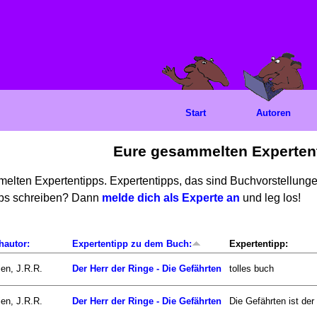
Start
Autoren
Eure gesammelten Experten
mmelten Expertentipps. Expertentipps, das sind Buchvorstellun
ipps schreiben? Dann
melde dich als Experte an
und leg los!
hautor:
Expertentipp zu dem Buch:
Expertentipp:
ien, J.R.R.
Der Herr der Ringe - Die Gefährten
tolles buch
ien, J.R.R.
Der Herr der Ringe - Die Gefährten
Die Gefährten ist der