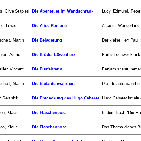
s, Clive Staples
Die Abenteuer im Wandschrank
Lucy, Edmund, Peter
oll, Lewis
Die Alice-Romane
Alice im Wunderland i
scheit, Martin
Die Belagerung
Der kleine Herr Paul i
gren, Astrid
Die Brüder Löwenherz
Karl ist schwer krank
llier, Vincent
Die Busfahrerin
Benjamin fährt immer
scheit, Martin
Die Elefantenwahrheit
Die Elefantenwahrhei
n Selznick
Die Entdeckung des Hugo Cabaret
Hugo Cabaret ist ein 
on, Klaus
Die Flaschenpost
In dem Buch "Die Fla
on, Klaus
Die Flaschenpost
Das Thema dieses Buc