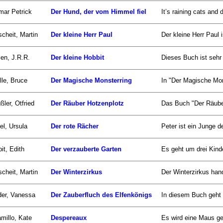
ar Petrick
Der Hund, der vom Himmel fiel
It’s raining cats an
scheit, Martin
Der kleine Herr Paul
Der kleine Herr Paul i
ien, J.R.R.
Der kleine Hobbit
Dieses Buch ist sehr 
lle, Bruce
Der Magische Monsterring
In "Der Magische Mon
ßler, Otfried
Der Räuber Hotzenplotz
Das Buch "Der Räuber
el, Ursula
Der rote Rächer
Peter ist ein Junge de
it, Edith
Der verzauberte Garten
Es geht um drei Kind
scheit, Martin
Der Winterzirkus
Der Winterzirkus han
er, Vanessa
Der Zauberfluch des Elfenkönigs
In diesem Buch geht 
millo, Kate
Despereaux
Es wird eine Maus geb