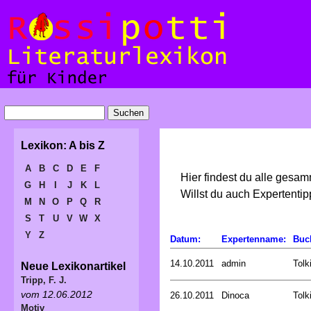
Lexikon: A bis Z
A
B
C
D
E
F
Hier findest du alle gesa
G
H
I
J
K
L
Willst du auch Expertent
M
N
O
P
Q
R
S
T
U
V
W
X
Y
Z
Datum:
Expertenname:
Buc
14.10.2011
admin
Tolk
Neue Lexikonartikel
Tripp, F. J.
vom 12.06.2012
26.10.2011
Dinoca
Tolk
Motiv