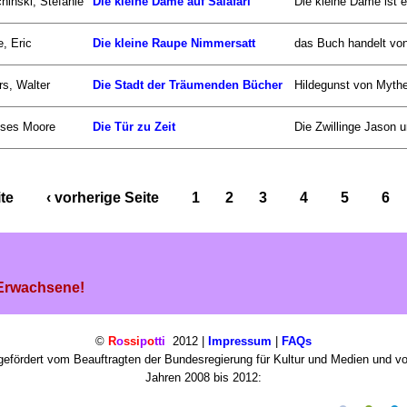
hinski, Stefanie
Die kleine Dame auf Salafari
Die kleine Dame ist e
e, Eric
Die kleine Raupe Nimmersatt
das Buch handelt von 
s, Walter
Die Stadt der Träumenden Bücher
Hildegunst von Mythe
sses Moore
Die Tür zu Zeit
Die Zwillinge Jason un
ite
‹ vorherige Seite
1
2
3
4
5
6
 Erwachsene!
©
R
o
ssi
p
o
tti
2012 |
Impressum
|
FAQs
efördert vom Beauftragten der Bundesregierung für Kultur und Medien und v
Jahren 2008 bis 2012: