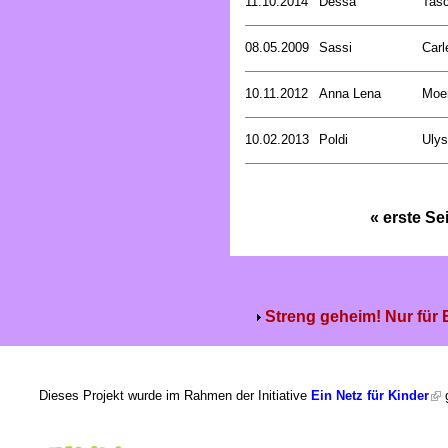
11.10.2014
Dessa
Tasc
08.05.2009
Sassi
Carl
10.11.2012
Anna Lena
Moer
10.02.2013
Poldi
Uly
« erste Se
Streng geheim! Nur für
Dieses Projekt wurde im Rahmen der Initiative
Ein Netz für Kinder
g