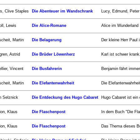
s, Clive Staples
Die Abenteuer im Wandschrank
Lucy, Edmund, Peter
oll, Lewis
Die Alice-Romane
Alice im Wunderland i
scheit, Martin
Die Belagerung
Der kleine Herr Paul i
gren, Astrid
Die Brüder Löwenherz
Karl ist schwer krank
llier, Vincent
Die Busfahrerin
Benjamin fährt immer
scheit, Martin
Die Elefantenwahrheit
Die Elefantenwahrhei
n Selznick
Die Entdeckung des Hugo Cabaret
Hugo Cabaret ist ein 
on, Klaus
Die Flaschenpost
In dem Buch "Die Fla
on, Klaus
Die Flaschenpost
Das Thema dieses Buc