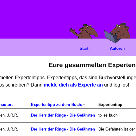
Start
Autoren
Eure gesammelten Experten
mmelten Expertentipps. Expertentipps, das sind Buchvorstellun
ipps schreiben? Dann
melde dich als Experte an
und leg los!
hautor:
Expertentipp zu dem Buch:
Expertentipp:
ien, J.R.R.
Der Herr der Ringe - Die Gefährten
tolles buch
ien, J.R.R.
Der Herr der Ringe - Die Gefährten
Die Gefährten ist der