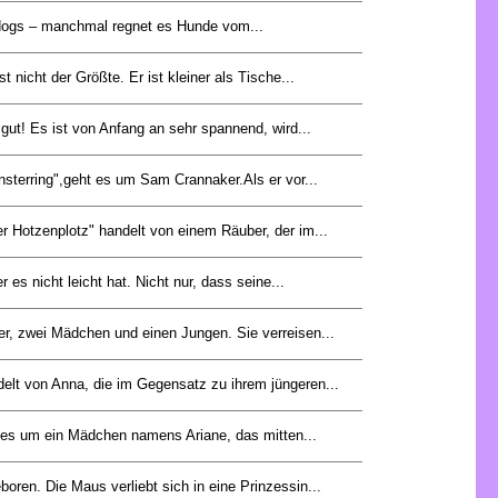
d dogs – manchmal regnet es Hunde vom...
st nicht der Größte. Er ist kleiner als Tische...
gut! Es ist von Anfang an sehr spannend, wird...
sterring",geht es um Sam Crannaker.Als er vor...
 Hotzenplotz" handelt von einem Räuber, der im...
r es nicht leicht hat. Nicht nur, dass seine...
er, zwei Mädchen und einen Jungen. Sie verreisen...
delt von Anna, die im Gegensatz zu ihrem jüngeren...
es um ein Mädchen namens Ariane, das mitten...
oren. Die Maus verliebt sich in eine Prinzessin...