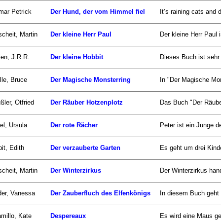
ar Petrick
Der Hund, der vom Himmel fiel
It’s raining cats an
scheit, Martin
Der kleine Herr Paul
Der kleine Herr Paul i
ien, J.R.R.
Der kleine Hobbit
Dieses Buch ist sehr 
lle, Bruce
Der Magische Monsterring
In "Der Magische Mon
ßler, Otfried
Der Räuber Hotzenplotz
Das Buch "Der Räuber
el, Ursula
Der rote Rächer
Peter ist ein Junge de
it, Edith
Der verzauberte Garten
Es geht um drei Kind
scheit, Martin
Der Winterzirkus
Der Winterzirkus han
er, Vanessa
Der Zauberfluch des Elfenkönigs
In diesem Buch geht 
millo, Kate
Despereaux
Es wird eine Maus geb