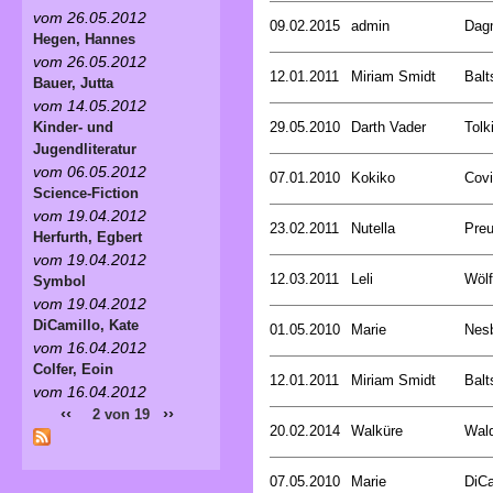
vom 26.05.2012
09.02.2015
admin
Dagm
Hegen, Hannes
vom 26.05.2012
12.01.2011
Miriam Smidt
Balt
Bauer, Jutta
vom 14.05.2012
29.05.2010
Darth Vader
Tolk
Kinder- und
Jugendliteratur
vom 06.05.2012
07.01.2010
Kokiko
Covi
Science-Fiction
vom 19.04.2012
23.02.2011
Nutella
Preu
Herfurth, Egbert
vom 19.04.2012
12.03.2011
Leli
Wölf
Symbol
vom 19.04.2012
DiCamillo, Kate
01.05.2010
Marie
Nesb
vom 16.04.2012
Colfer, Eoin
12.01.2011
Miriam Smidt
Balt
vom 16.04.2012
‹‹
››
2 von 19
20.02.2014
Walküre
Wald
07.05.2010
Marie
DiCa