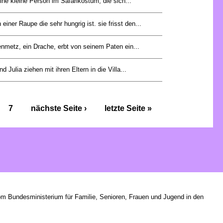
ine kleine Person im Safarikostüm, die sich...
einer Raupe die sehr hungrig ist. sie frisst den...
nmetz, ein Drache, erbt von seinem Paten ein...
d Julia ziehen mit ihren Eltern in die Villa...
7
nächste Seite ›
letzte Seite »
om Bundesministerium für Familie, Senioren, Frauen und Jugend in den