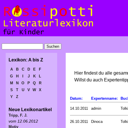
Lexikon: A bis Z
A
B
C
D
E
F
Hier findest du alle gesa
G
H
I
J
K
L
Willst du auch Expertent
M
N
O
P
Q
R
S
T
U
V
W
X
Y
Z
Datum:
Expertenname:
Buc
14.10.2011
admin
Tolk
Neue Lexikonartikel
Tripp, F. J.
vom 12.06.2012
26.10.2011
Dinoca
Tolk
Motiv