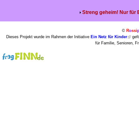
Streng geheim! Nur für
©
R
o
ssi
Dieses Projekt wurde im Rahmen der Initiative
Ein Netz für Kinder
gefö
für Familie, Senioren, 