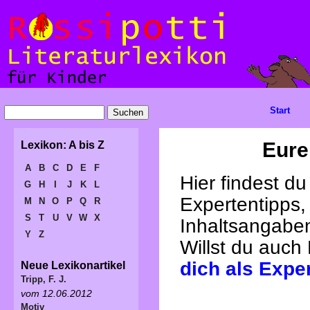
Start
Eure
Lexikon: A bis Z
A
B
C
D
E
F
Hier findest d
G
H
I
J
K
L
Expertentipps,
M
N
O
P
Q
R
S
T
U
V
W
X
Inhaltsangabe
Y
Z
Willst du auch
dich als Expe
Neue Lexikonartikel
Tripp, F. J.
vom 12.06.2012
Motiv