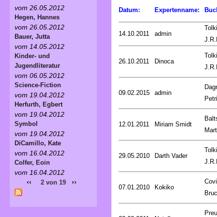
vom 26.05.2012
Datum:
Expertenname:
Buc
Hegen, Hannes
vom 26.05.2012
Tolk
14.10.2011
admin
Bauer, Jutta
J.R.
vom 14.05.2012
Tolk
Kinder- und
26.10.2011
Dinoca
Jugendliteratur
J.R.
vom 06.05.2012
Science-Fiction
Dag
09.02.2015
admin
vom 19.04.2012
Petr
Herfurth, Egbert
vom 19.04.2012
Balt
Symbol
12.01.2011
Miriam Smidt
Mart
vom 19.04.2012
DiCamillo, Kate
Tolk
vom 16.04.2012
29.05.2010
Darth Vader
J.R.
Colfer, Eoin
vom 16.04.2012
Covi
‹‹
››
2 von 19
07.01.2010
Kokiko
Bru
Preu