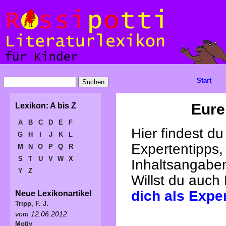
Start
Eure
Lexikon: A bis Z
A
B
C
D
E
F
Hier findest d
G
H
I
J
K
L
Expertentipps,
M
N
O
P
Q
R
S
T
U
V
W
X
Inhaltsangabe
Y
Z
Willst du auch
dich als Expe
Neue Lexikonartikel
Tripp, F. J.
vom 12.06.2012
Motiv