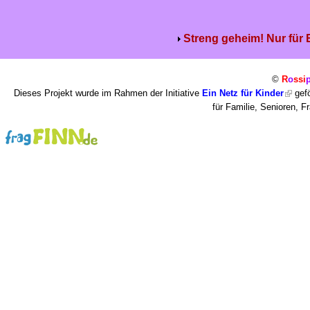
Streng geheim! Nur für
©
R
o
ssi
Dieses Projekt wurde im Rahmen der Initiative
Ein Netz für Kinder
gefö
für Familie, Senioren, 