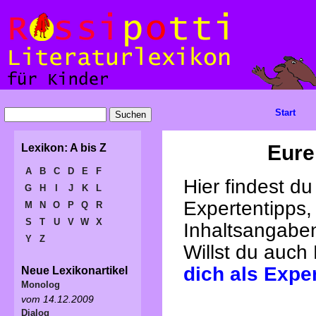
Start
Eure
Lexikon: A bis Z
A
B
C
D
E
F
Hier findest d
G
H
I
J
K
L
Expertentipps,
M
N
O
P
Q
R
S
T
U
V
W
X
Inhaltsangabe
Y
Z
Willst du auch
dich als Expe
Neue Lexikonartikel
Monolog
vom 14.12.2009
Dialog