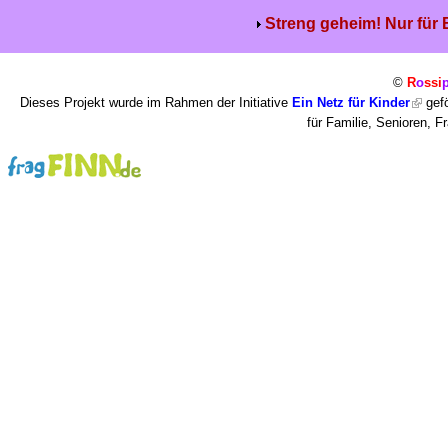
Streng geheim! Nur für
©
R
o
ssi
Dieses Projekt wurde im Rahmen der Initiative
Ein Netz für Kinder
gefö
für Familie, Senioren, 