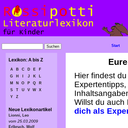
Start
Eure
Lexikon: A bis Z
A
B
C
D
E
F
Hier findest d
G
H
I
J
K
L
Expertentipps,
M
N
O
P
Q
R
S
T
U
V
W
X
Inhaltsangabe
Y
Z
Willst du auch
dich als Expe
Neue Lexikonartikel
Lionni, Leo
vom 25.03.2009
Erlbruch, Wolf