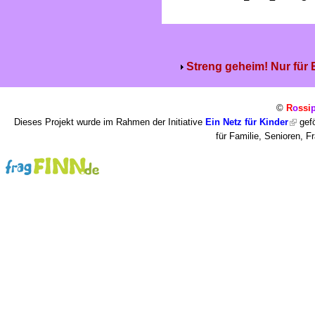
Streng geheim! Nur für
©
R
o
ssi
Dieses Projekt wurde im Rahmen der Initiative
Ein Netz für Kinder
gefö
für Familie, Senioren, 