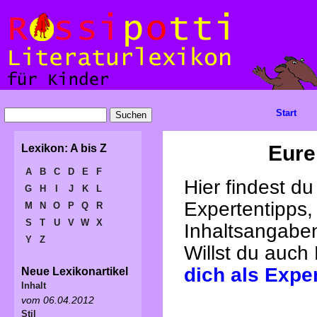
Start
Eure
Lexikon: A bis Z
A
B
C
D
E
F
Hier findest d
G
H
I
J
K
L
Expertentipps,
M
N
O
P
Q
R
S
T
U
V
W
X
Inhaltsangabe
Y
Z
Willst du auch
dich als Expe
Neue Lexikonartikel
Inhalt
vom 06.04.2012
Stil