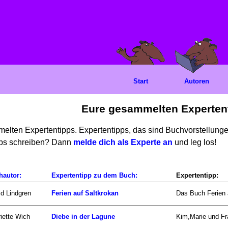
Start
Autoren
Eure gesammelten Experten
mmelten Expertentipps. Expertentipps, das sind Buchvorstellun
ipps schreiben? Dann
melde dich als Experte an
und leg los!
hautor:
Expertentipp zu dem Buch:
Expertentipp:
id Lindgren
Ferien auf Saltkrokan
Das Buch Ferien a
iette Wich
Diebe in der Lagune
Kim,Marie und Fra