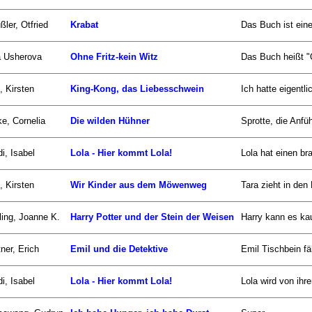
ßler, Otfried
Krabat
Das Buch ist eine
a Usherova
Ohne Fritz-kein Witz
Das Buch heißt "Oh
, Kirsten
King-Kong, das Liebesschwein
Ich hatte eigentl
e, Cornelia
Die wilden Hühner
Sprotte, die Anfüh
i, Isabel
Lola - Hier kommt Lola!
Lola hat einen bra
, Kirsten
Wir Kinder aus dem Möwenweg
Tara zieht in den
ing, Joanne K.
Harry Potter und der Stein der Weisen
Harry kann es kau
ner, Erich
Emil und die Detektive
Emil Tischbein fä
i, Isabel
Lola - Hier kommt Lola!
Lola wird von ihr