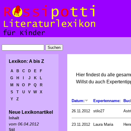
Lexikon: A bis Z
A
B
C
D
E
F
Hier findest du alle gesa
G
H
I
J
K
L
Willst du auch Expertent
M
N
O
P
Q
R
S
T
U
V
W
X
Y
Z
Datum:
Expertenname:
Buc
26.11.2012
stilo27
Astr
Neue Lexikonartikel
Inhalt
vom 06.04.2012
23.11.2012
Laura Maria
Henr
Stil