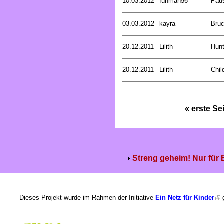
10.03.2012
funman56
Pau
03.03.2012
kayra
Bru
20.12.2011
Lilith
Hunt
20.12.2011
Lilith
Chil
« erste Se
Streng geheim! Nur für
Dieses Projekt wurde im Rahmen der Initiative
Ein Netz für Kinder
g