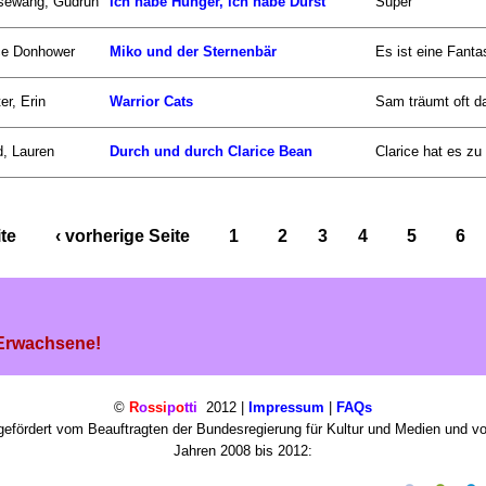
sewang, Gudrun
Ich habe Hunger, ich habe Durst
Super
ce Donhower
Miko und der Sternenbär
Es ist eine Fanta
er, Erin
Warrior Cats
Sam träumt oft da
d, Lauren
Durch und durch Clarice Bean
Clarice hat es zu
ite
‹ vorherige Seite
1
2
3
4
5
6
 Erwachsene!
©
R
o
ssi
p
o
tti
2012 |
Impressum
|
FAQs
efördert vom Beauftragten der Bundesregierung für Kultur und Medien und v
Jahren 2008 bis 2012: