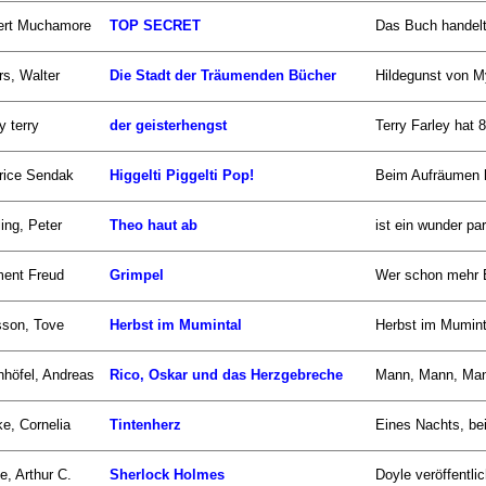
ert Muchamore
TOP SECRET
Das Buch handelt
s, Walter
Die Stadt der Träumenden Bücher
Hildegunst von M
y terry
der geisterhengst
Terry Farley hat 
rice Sendak
Higgelti Piggelti Pop!
Beim Aufräumen h
ling, Peter
Theo haut ab
ist ein wunder pa
ment Freud
Grimpel
Wer schon mehr B
sson, Tove
Herbst im Mumintal
Herbst im Muminta
nhöfel, Andreas
Rico, Oskar und das Herzgebreche
Mann, Mann, Mann.
e, Cornelia
Tintenherz
Eines Nachts, be
e, Arthur C.
Sherlock Holmes
Doyle veröffentlic