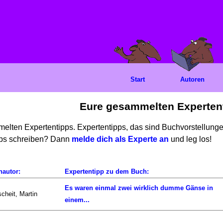
Start
Autoren
Eure gesammelten Experten
mmelten Expertentipps. Expertentipps, das sind Buchvorstellun
ipps schreiben? Dann
melde dich als Experte an
und leg los!
hautor:
Expertentipp zu dem Buch:
Es waren einmal zwei wirklich dumme Gänse in
scheit, Martin
einem...