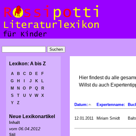
Lexikon: A bis Z
A
B
C
D
E
F
Hier findest du alle gesa
G
H
I
J
K
L
Willst du auch Expertent
M
N
O
P
Q
R
S
T
U
V
W
X
Y
Z
Datum:
Expertenname:
Buc
Neue Lexikonartikel
12.01.2011
Miriam Smidt
Balt
Inhalt
vom 06.04.2012
Stil