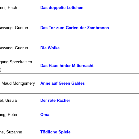
ner, Erich
Das doppelte Lottchen
sewang, Gudrun
Das Tor zum Garten der Zambranos
sewang, Gudrun
Die Wolke
gang Spreckelsen
Das Haus hinter Mitternacht
)
y Maud Montgomery
Anne auf Green Gables
el, Ursula
Der rote Rächer
ling, Peter
Oma
ins, Suzanne
Tödliche Spiele