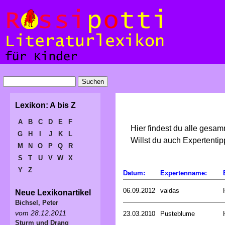
Lexikon: A bis Z
A
B
C
D
E
F
Hier findest du alle gesa
G
H
I
J
K
L
Willst du auch Expertent
M
N
O
P
Q
R
S
T
U
V
W
X
Y
Z
Datum:
Expertenname:
06.09.2012
vaidas
Neue Lexikonartikel
Bichsel, Peter
vom 28.12.2011
23.03.2010
Pusteblume
Sturm und Drang