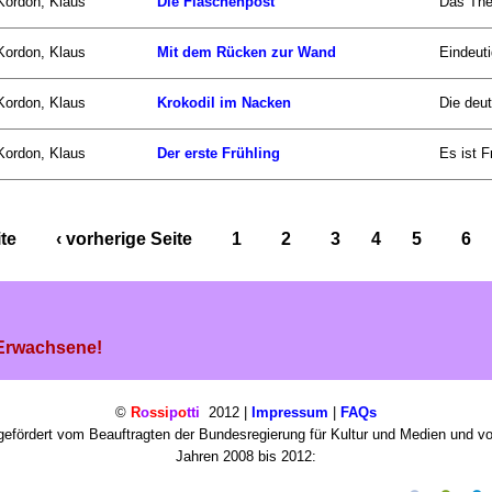
Kordon, Klaus
Die Flaschenpost
Das The
Kordon, Klaus
Mit dem Rücken zur Wand
Eindeuti
Kordon, Klaus
Krokodil im Nacken
Die deut
Kordon, Klaus
Der erste Frühling
Es ist F
ite
‹ vorherige Seite
1
2
3
4
5
6
 Erwachsene!
©
R
o
ssi
p
o
tti
2012 |
Impressum
|
FAQs
efördert vom Beauftragten der Bundesregierung für Kultur und Medien und v
Jahren 2008 bis 2012: