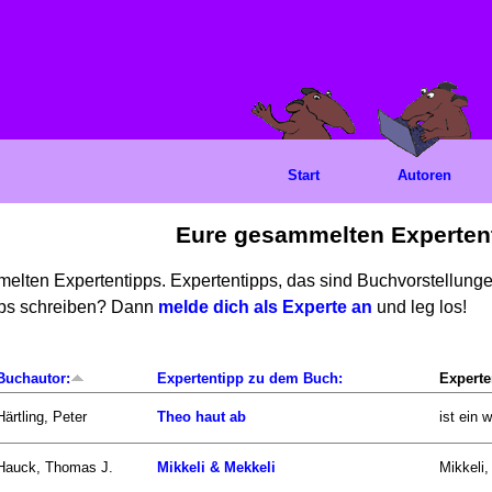
Start
Autoren
Eure gesammelten Experten
mmelten Expertentipps. Expertentipps, das sind Buchvorstellun
ipps schreiben? Dann
melde dich als Experte an
und leg los!
Buchautor:
Expertentipp zu dem Buch:
Experte
Härtling, Peter
Theo haut ab
ist ein 
Hauck, Thomas J.
Mikkeli & Mekkeli
Mikkeli,