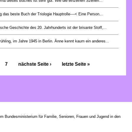
ma dieses Buches ist sehr gut. Wie die einzelnen Szenen...
g das beste Buch der Triologie Hauptrolle----< Eine Person...
sche Geschichte des 20. Jahrhunderts ist der brisante Stoff,...
rühling, im Jahre 1945 in Berlin. Änne kennt kaum ein anderes...
7
nächste Seite ›
letzte Seite »
om Bundesministerium für Familie, Senioren, Frauen und Jugend in den