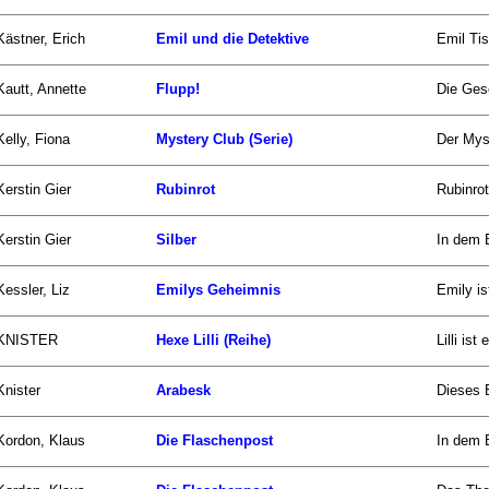
Kästner, Erich
Emil und die Detektive
Emil Tis
Kautt, Annette
Flupp!
Die Gesc
Kelly, Fiona
Mystery Club (Serie)
Der Myst
Kerstin Gier
Rubinrot
Rubinrot
Kerstin Gier
Silber
In dem 
Kessler, Liz
Emilys Geheimnis
Emily is
KNISTER
Hexe Lilli (Reihe)
Lilli is
Knister
Arabesk
Dieses B
Kordon, Klaus
Die Flaschenpost
In dem 