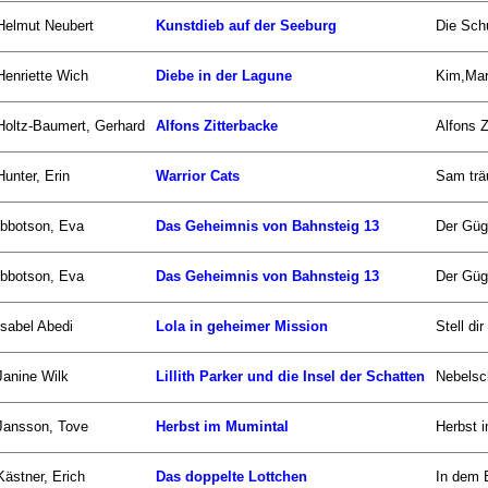
Helmut Neubert
Kunstdieb auf der Seeburg
Die Schu
Henriette Wich
Diebe in der Lagune
Kim,Mari
Holtz-Baumert, Gerhard
Alfons Zitterbacke
Alfons Z
Hunter, Erin
Warrior Cats
Sam träu
Ibbotson, Eva
Das Geheimnis von Bahnsteig 13
Der Güge
Ibbotson, Eva
Das Geheimnis von Bahnsteig 13
Der Güge
Isabel Abedi
Lola in geheimer Mission
Stell di
Janine Wilk
Lillith Parker und die Insel der Schatten
Nebelsch
Jansson, Tove
Herbst im Mumintal
Herbst i
Kästner, Erich
Das doppelte Lottchen
In dem 