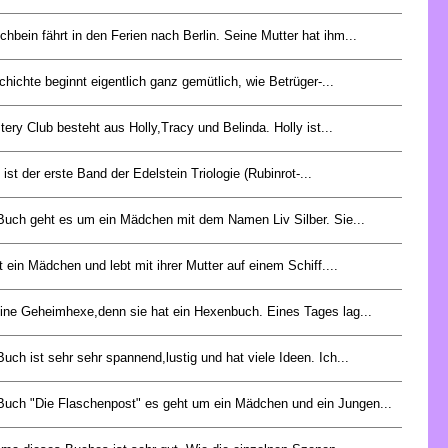
chbein fährt in den Ferien nach Berlin. Seine Mutter hat ihm...
hichte beginnt eigentlich ganz gemütlich, wie Betrüger-...
ery Club besteht aus Holly,Tracy und Belinda. Holly ist...
 ist der erste Band der Edelstein Triologie (Rubinrot-...
Buch geht es um ein Mädchen mit dem Namen Liv Silber. Sie...
t ein Mädchen und lebt mit ihrer Mutter auf einem Schiff....
t eine Geheimhexe,denn sie hat ein Hexenbuch. Eines Tages lag...
uch ist sehr sehr spannend,lustig und hat viele Ideen. Ich...
Buch "Die Flaschenpost" es geht um ein Mädchen und ein Jungen...