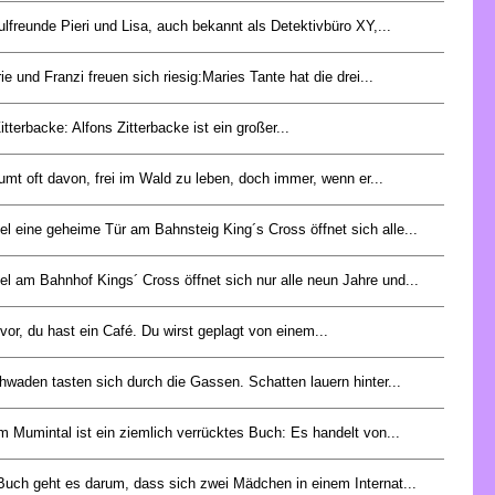
lfreunde Pieri und Lisa, auch bekannt als Detektivbüro XY,...
e und Franzi freuen sich riesig:Maries Tante hat die drei...
itterbacke: Alfons Zitterbacke ist ein großer...
mt oft davon, frei im Wald zu leben, doch immer, wenn er...
l eine geheime Tür am Bahnsteig King´s Cross öffnet sich alle...
l am Bahnhof Kings´ Cross öffnet sich nur alle neun Jahre und...
r vor, du hast ein Café. Du wirst geplagt von einem...
waden tasten sich durch die Gassen. Schatten lauern hinter...
m Mumintal ist ein ziemlich verrücktes Buch: Es handelt von...
Buch geht es darum, dass sich zwei Mädchen in einem Internat...