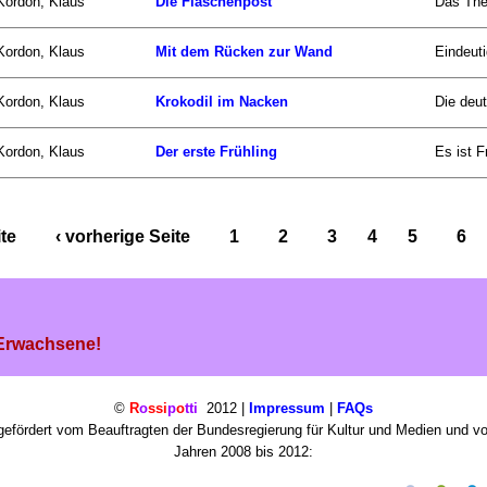
Kordon, Klaus
Die Flaschenpost
Das The
Kordon, Klaus
Mit dem Rücken zur Wand
Eindeuti
Kordon, Klaus
Krokodil im Nacken
Die deut
Kordon, Klaus
Der erste Frühling
Es ist F
ite
‹ vorherige Seite
1
2
3
4
5
6
 Erwachsene!
©
R
o
ssi
p
o
tti
2012 |
Impressum
|
FAQs
efördert vom Beauftragten der Bundesregierung für Kultur und Medien und v
Jahren 2008 bis 2012: