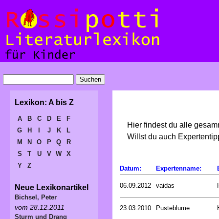
Lexikon: A bis Z
A
B
C
D
E
F
Hier findest du alle gesa
G
H
I
J
K
L
Willst du auch Expertent
M
N
O
P
Q
R
S
T
U
V
W
X
Y
Z
Datum:
Expertenname:
06.09.2012
vaidas
Neue Lexikonartikel
Bichsel, Peter
vom 28.12.2011
23.03.2010
Pusteblume
Sturm und Drang