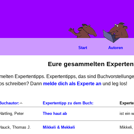
Start
Autoren
Eure gesammelten Experten
mmelten Expertentipps. Expertentipps, das sind Buchvorstellun
ipps schreiben? Dann
melde dich als Experte an
und leg los!
Buchautor:
Expertentipp zu dem Buch:
Experte
Härtling, Peter
Theo haut ab
ist ein 
Hauck, Thomas J.
Mikkeli & Mekkeli
Mikkeli,