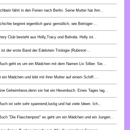
chbein fährt in den Ferien nach Berlin. Seine Mutter hat ihm...
hichte beginnt eigentlich ganz gemütlich, wie Betrüger-...
ery Club besteht aus Holly,Tracy und Belinda. Holly ist...
 ist der erste Band der Edelstein Triologie (Rubinrot-...
Buch geht es um ein Mädchen mit dem Namen Liv Silber. Sie...
t ein Mädchen und lebt mit ihrer Mutter auf einem Schiff....
t eine Geheimhexe,denn sie hat ein Hexenbuch. Eines Tages lag...
uch ist sehr sehr spannend,lustig und hat viele Ideen. Ich...
Buch "Die Flaschenpost" es geht um ein Mädchen und ein Jungen...