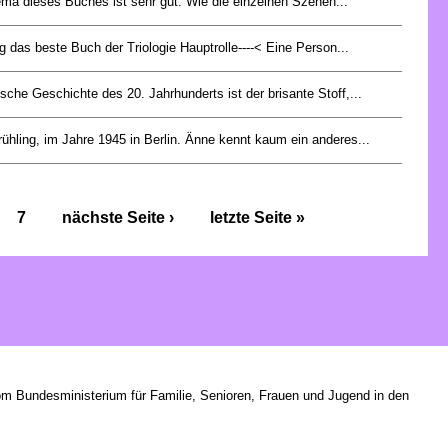
ma dieses Buches ist sehr gut. Wie die einzelnen Szenen...
g das beste Buch der Triologie Hauptrolle----< Eine Person...
sche Geschichte des 20. Jahrhunderts ist der brisante Stoff,...
rühling, im Jahre 1945 in Berlin. Änne kennt kaum ein anderes...
7
nächste Seite ›
letzte Seite »
om Bundesministerium für Familie, Senioren, Frauen und Jugend in den