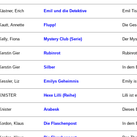
Kästner, Erich
Emil und die Detektive
Emil Tis
Kautt, Annette
Flupp!
Die Gesc
Kelly, Fiona
Mystery Club (Serie)
Der Myst
Kerstin Gier
Rubinrot
Rubinrot
Kerstin Gier
Silber
In dem 
Kessler, Liz
Emilys Geheimnis
Emily is
KNISTER
Hexe Lilli (Reihe)
Lilli is
Knister
Arabesk
Dieses B
Kordon, Klaus
Die Flaschenpost
In dem 