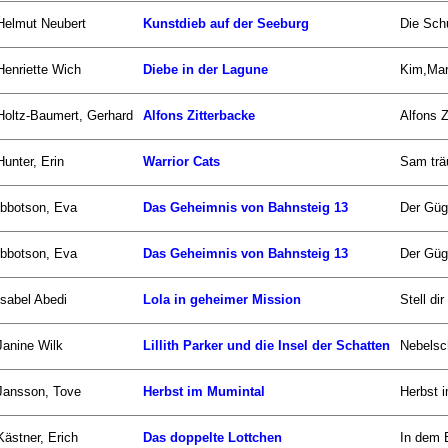
Helmut Neubert
Kunstdieb auf der Seeburg
Die Schu
Henriette Wich
Diebe in der Lagune
Kim,Mari
Holtz-Baumert, Gerhard
Alfons Zitterbacke
Alfons Z
Hunter, Erin
Warrior Cats
Sam träu
Ibbotson, Eva
Das Geheimnis von Bahnsteig 13
Der Güge
Ibbotson, Eva
Das Geheimnis von Bahnsteig 13
Der Güge
Isabel Abedi
Lola in geheimer Mission
Stell di
Janine Wilk
Lillith Parker und die Insel der Schatten
Nebelsch
Jansson, Tove
Herbst im Mumintal
Herbst i
Kästner, Erich
Das doppelte Lottchen
In dem 