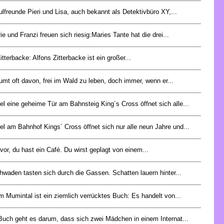
lfreunde Pieri und Lisa, auch bekannt als Detektivbüro XY,...
e und Franzi freuen sich riesig:Maries Tante hat die drei...
itterbacke: Alfons Zitterbacke ist ein großer...
mt oft davon, frei im Wald zu leben, doch immer, wenn er...
l eine geheime Tür am Bahnsteig King´s Cross öffnet sich alle...
l am Bahnhof Kings´ Cross öffnet sich nur alle neun Jahre und...
r vor, du hast ein Café. Du wirst geplagt von einem...
waden tasten sich durch die Gassen. Schatten lauern hinter...
m Mumintal ist ein ziemlich verrücktes Buch: Es handelt von...
Buch geht es darum, dass sich zwei Mädchen in einem Internat...